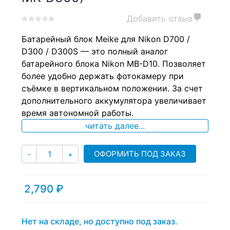
Добавить отзыв
0
5
0
Батарейный блок Meike для Nikon D700 /
out
of
D300 / D300S — это полный аналог
based
батарейного блока Nikon MB-D10. Позволяет
on
более удобно держать фотокамеру при
customer
ratings
съёмке в вертикальном положении. За счет
дополнительного аккумулятора увеличивает
время автономной работы.
читать далее...
Количество
ОФОРМИТЬ ПОД ЗАКАЗ
-
+
2,790
₽
Нет на складе, но доступно под заказ.