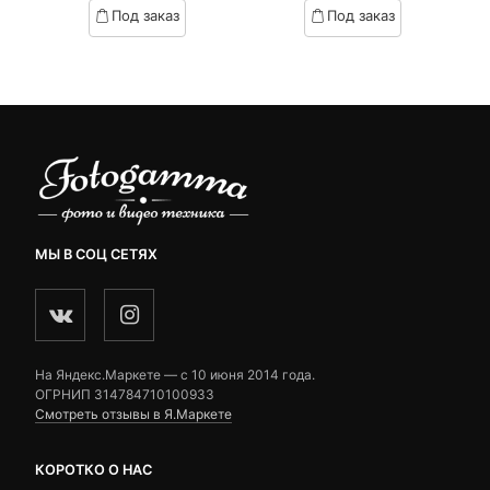
based
based
Под заказ
Под заказ
on
on
вляла
customer
customer
₽.
ratings
ratings
МЫ В СОЦ СЕТЯХ
На Яндекс.Маркете — c 10 июня 2014 года.
ОГРНИП 314784710100933
Смотреть отзывы в Я.Маркете
КОРОТКО О НАС