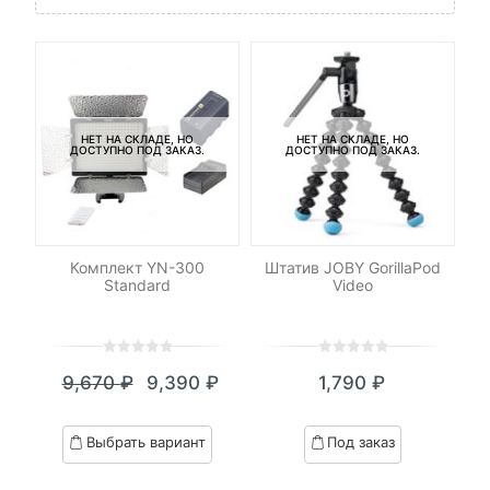
НЕТ НА СКЛАДЕ, НО
НЕТ НА СКЛАДЕ, НО
ДОСТУПНО ПОД ЗАКАЗ.
ДОСТУПНО ПОД ЗАКАЗ.
ель
Комплект YN-300
Штатив JOBY GorillaPod
Standard
Video
0
5
0
0
5
0
₽
9,670
₽
9,390
₽
1,790
₽
out
out
я
начальная
Текущая
Первоначальная
of
of
цена:
цена
based
based
Выбрать вариант
Под заказ
on
on
.
вляла
9,390 ₽.
составляла
customer
customer
ratings
ratings