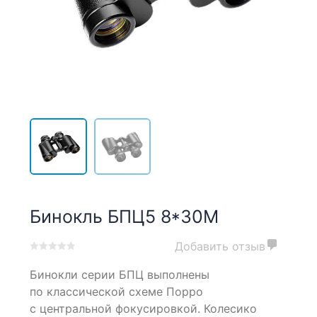
Бинокль БПЦ5 8*30М
Добавить отзыв
0
5
0
Бинокли серии БПЦ выполнены
out
of
по классической схеме Порро
based
с центральной фокусировкой. Колесико
on