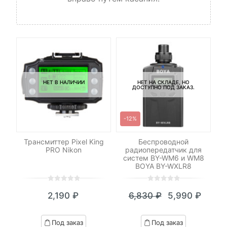
НЕТ В НАЛИЧИИ
НЕТ НА СКЛАДЕ, НО
ДОСТУПНО ПОД ЗАКАЗ.
-12%
C-
Трансмиттер Pixel King
Беспроводной
Ка
PRO Nikon
радиопередатчик для
32
систем BY-WM6 и WM8
UH
BOYA BY-WXLR8
0
5
0
0
5
0
2,190
₽
6,830
₽
5,990
₽
out
out
Текущая
Первоначал
of
of
цена:
цена
based
based
Под заказ
Под заказ
on
on