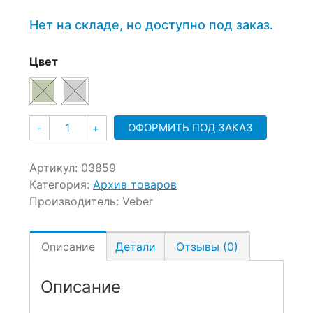
5,690 ₽.
составляла
5,862 ₽.
Нет на складе, но доступно под заказ.
Цвет
Количество
ОФОРМИТЬ ПОД ЗАКАЗ
-
+
Артикул:
03859
Категория:
Архив товаров
Производитель:
Veber
Описание
Детали
Отзывы (0)
Описание