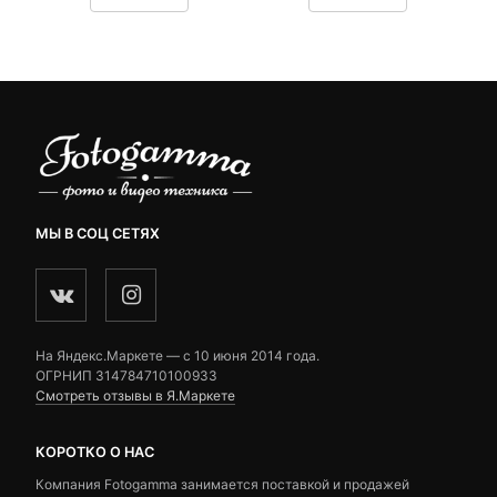
5,990 ₽.
составляла
customer
customer
6,830 ₽.
ratings
ratings
МЫ В СОЦ СЕТЯХ
На Яндекс.Маркете — c 10 июня 2014 года.
ОГРНИП 314784710100933
Смотреть отзывы в Я.Маркете
КОРОТКО О НАС
Компания Fotogamma занимается поставкой и продажей