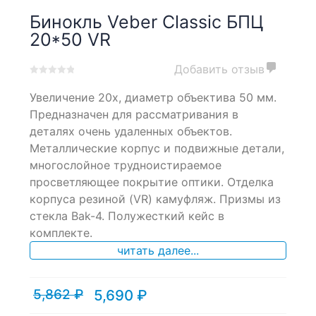
Бинокль Veber Classic БПЦ
20*50 VR
Добавить отзыв
0
5
0
Увеличение 20х, диаметр объектива 50 мм.
out
of
Предназначен для рассматривания в
based
деталях очень удаленных объектов.
on
Металлические корпус и подвижные детали,
customer
ratings
многослойное трудноистираемое
просветляющее покрытие оптики. Отделка
корпуса резиной (VR) камуфляж. Призмы из
стекла Bak-4. Полужесткий кейс в
комплекте.
читать далее...
5,862
₽
5,690
₽
Текущая
Первоначальная
цена:
цена