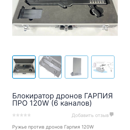
Блокиратор дронов ГАРПИЯ
ПРО 120W (6 каналов)
Добавить отзыв
0
5
0
Ружье против дронов Гарпия 120W
out