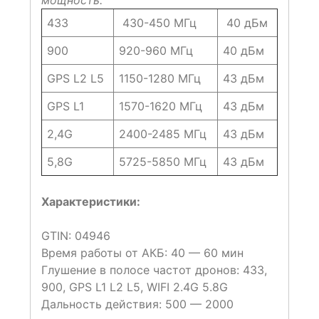
433
430-450 МГц
40 дБм
900
920-960 МГц
40 дБм
GPS L2 L5
1150-1280 МГц
43 дБм
GPS L1
1570-1620 МГц
43 дБм
2,4G
2400-2485 МГц
43 дБм
5,8G
5725-5850 МГц
43 дБм
Характеристики:
GTIN
:
04946
Время работы от АКБ:
40 — 60 мин
Глушение в полосе частот дронов
:
433,
900, GPS L1 L2 L5, WIFI 2.4G 5.8G
Дальность действия
:
500 — 2000