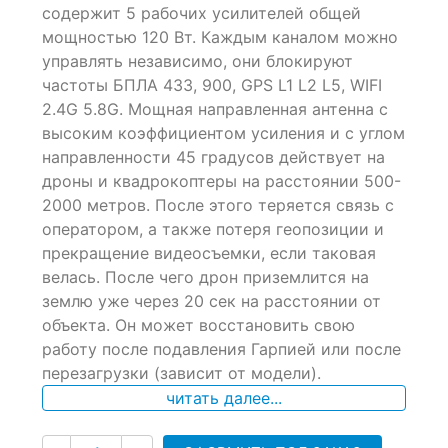
of
содержит 5 рабочих усилителей общей
based
мощностью 120 Вт. Каждым каналом можно
on
управлять независимо, они блокируют
customer
ratings
частоты БПЛА 433, 900, GPS L1 L2 L5, WIFI
2.4G 5.8G. Мощная направленная антенна с
высоким коэффициентом усиления и с углом
направленности 45 градусов действует на
дроны и квадрокоптеры на расстоянии 500-
2000 метров. После этого теряется связь с
оператором, а также потеря геопозиции и
прекращение видеосъемки, если таковая
велась. После чего дрон приземлится на
землю уже через 20 сек на расстоянии от
объекта. Он может восстановить свою
работу после подавления Гарпией или после
перезагрузки (зависит от модели).
читать далее...
Количество