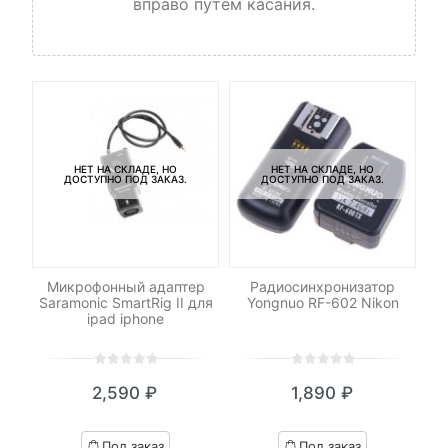
вправо путем касания.
НЕТ НА СКЛАДЕ, НО
НЕТ НА СКЛАДЕ, НО
ДОСТУПНО ПОД ЗАКАЗ.
ДОСТУПНО ПОД ЗАКАЗ.
xel
Микрофонный адаптер
Радиосинхронизатор
Ка
Saramonic SmartRig II для
Yongnuo RF-602 Nikon
ipad iphone
0
5
0
0
5
0
2,590
₽
1,890
₽
out
out
of
of
based
based
Под заказ
Под заказ