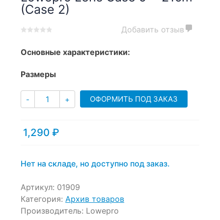
(Case 2)
Добавить отзыв
0
5
0
out
Основные характеристики:
of
based
Размеры
on
customer
Количество
ratings
ОФОРМИТЬ ПОД ЗАКАЗ
-
+
1,290
₽
Нет на складе, но доступно под заказ.
Артикул:
01909
Категория:
Архив товаров
Производитель:
Lowepro