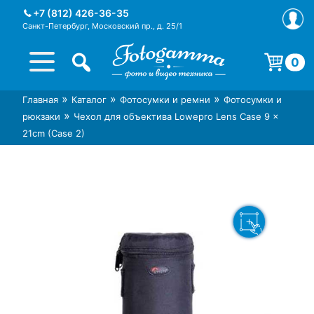
Skip
+7 (812) 426-36-35
to
Санкт-Петербург, Московский пр., д. 25/1
content
0
Корзина пуста.
»
»
»
Главная
Каталог
Фотосумки и ремни
Фотосумки и
Интернет-магазин фототехники
Магазин фотоаксессуаров foto-
»
рюкзаки
Чехол для объектива Lowepro Lens Case 9 x
Foto-Gamma в СПб
gamma.ru
21cm (Case 2)