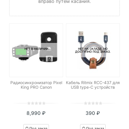
вправо путем касания.
НЕТ В НАЛИЧИИ
НЕТ НА СКЛАДЕ, НО
ДОСТУПНО ПОД ЗАКАЗ.
le
Радиосинхронизатор Pixel
Кабель Ritmix RCC-437 для
Со
King PRO Canon
USB type-C устройств
0
5
0
0
5
0
₽
8,990
₽
390
₽
out
out
я
начальная
of
of
based
based
Под заказ
Под заказ