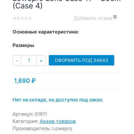
(Case 4)
Добавить отзыв
0
5
0
out
Основные характеристики:
of
based
Размеры
on
customer
Количество
ratings
ОФОРМИТЬ ПОД ЗАКАЗ
-
+
1,890
₽
Нет на складе, но доступно под заказ.
Артикул:
01911
Категория:
Архив товаров
Производитель:
Lowepro