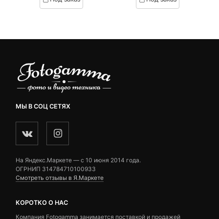
on
on
₽.
вляла
customer
customer
 ₽.
ratings
ratings
МЫ В СОЦ СЕТЯХ
На Яндекс.Маркете — c 10 июня 2014 года.
ОГРНИП 314784710100933
Смотреть отзывы в Я.Маркете
КОРОТКО О НАС
Компания Fotogamma занимается поставкой и продажей