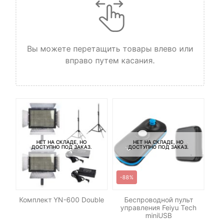
Вы можете перетащить товары влево или
вправо путем касания.
НЕТ НА СКЛАДЕ, НО
НЕТ НА СКЛАДЕ, НО
ДОСТУПНО ПОД ЗАКАЗ.
ДОСТУПНО ПОД ЗАКАЗ.
-88%
р
Комплект YN-600 Double
Беспроводной пульт
П
n
управления Feiyu Tech
miniUSB