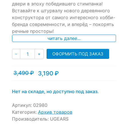
двери в эпоху победившего стимпанка!
on
Вставайте к штурвалу нового деревянного
customer
ratings
конструктора от самого интересного хобби-
бренда современности, и вперёд – покорять
речные просторы!
читать далее...
Количество
ОФОРМИТЬ ПОД ЗАКАЗ
-
+
3,490
₽
3,190
₽
Текущая
Первоначальная
цена:
цена
3,190 ₽.
составляла
3,490 ₽.
Нет на складе, но доступно под заказ.
Артикул:
02980
Категория:
Архив товаров
Производитель:
UGEARS