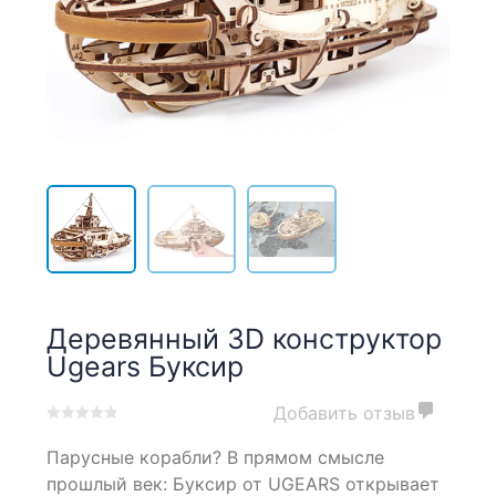
Деревянный 3D конструктор
Ugears Буксир
Добавить отзыв
0
5
0
Парусные корабли? В прямом смысле
out
of
прошлый век: Буксир от UGEARS открывает
based