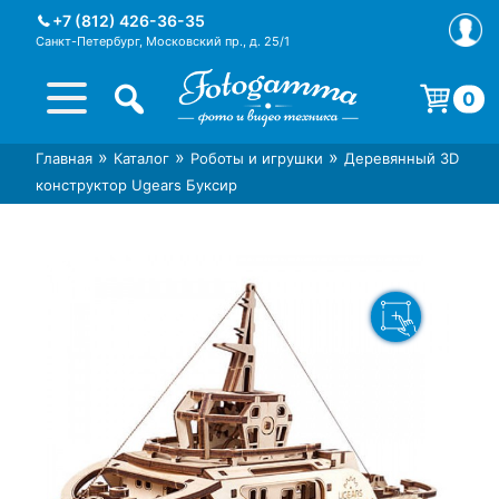
Skip
+7 (812) 426-36-35
to
Санкт-Петербург, Московский пр., д. 25/1
content
0
Корзина пуста.
»
»
»
Главная
Каталог
Роботы и игрушки
Деревянный 3D
Интернет-магазин фототехники
Магазин фотоаксессуаров foto-
конструктор Ugears Буксир
Foto-Gamma в СПб
gamma.ru