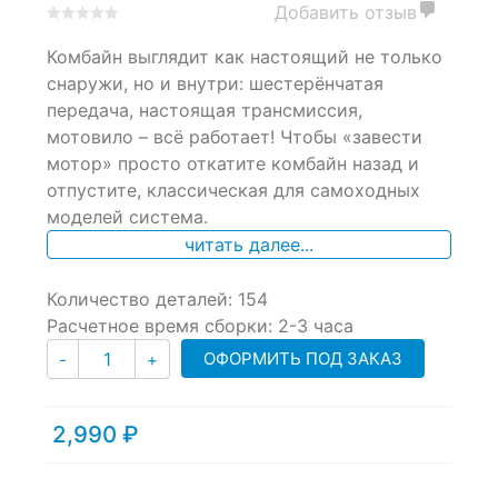
Добавить отзыв
0
5
0
Комбайн выглядит как настоящий не только
out
of
снаружи, но и внутри: шестерёнчатая
based
передача, настоящая трансмиссия,
on
мотовило – всё работает! Чтобы «завести
customer
ratings
мотор» просто откатите комбайн назад и
отпустите, классическая для самоходных
моделей система.
читать далее...
Количество деталей: 154
Расчетное время сборки: 2-3 часа
Количество
ОФОРМИТЬ ПОД ЗАКАЗ
-
+
2,990
₽