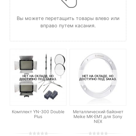
Вы можете перетащить товары влево или
вправо путем касания.
НЕТ НА СКЛАДЕ, НО
НЕТ НА СКЛАДЕ, НО
ДОСТУПНО ПОД ЗАКАЗ.
ДОСТУПНО ПОД ЗАКАЗ.
-
ДУ
Комплект YN-300 Double
Металлический байонет
Н
Plus
Meike MK-EM1 для Sony
NEX