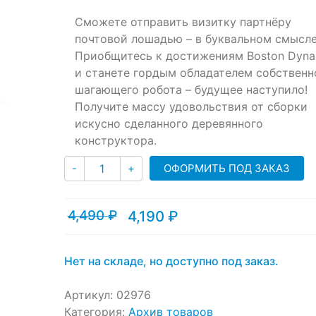
ratings
Сможете отправить визитку партнёру
почтовой лошадью – в буквальном смысле
Приобщитесь к достижениям Boston Dyna
и станете гордым обладателем собственн
шагающего робота – будущее наступило!
Получите массу удовольствия от сборки
искусно сделанного деревянного
конструктора.
Количество
ОФОРМИТЬ ПОД ЗАКАЗ
-
+
4,490
₽
4,190
₽
Текущая
Первоначальная
цена:
цена
4,190 ₽.
составляла
4,490 ₽.
Нет на складе, но доступно под заказ.
Артикул:
02976
Категория:
Архив товаров