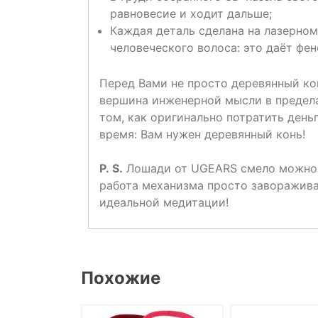
равновесие и ходит дальше;
Каждая деталь сделана на лазерном
человеческого волоса: это даёт фе
Перед Вами не просто деревянный кон
вершина инженерной мысли в предел
том, как оригинально потратить деньг
время: Вам нужен деревянный конь!
P
.
S
.
Лошади от UGEARS смело можно см
работа механизма просто завораживае
идеальной медитации!
Похожие
СКЛАДЕ, НО
ПОД ЗАКАЗ.