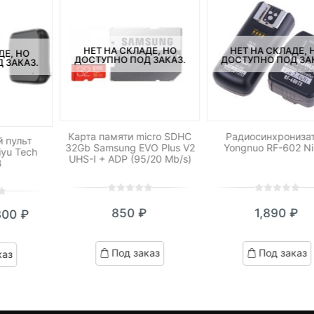
НЕТ НА СКЛАДЕ, НО
НЕТ НА СКЛАДЕ, 
ДЕ, НО
ДОСТУПНО ПОД ЗАКАЗ.
ДОСТУПНО ПОД ЗА
 ЗАКАЗ.
Карта памяти micro SDHC
Радиосинхрониза
 пульт
32Gb Samsung EVO Plus V2
Yongnuo RF-602 N
iyu Tech
UHS-I + ADP (95/20 Mb/s)
B
0
5
0
0
5
0
850
₽
1,890
₽
300
₽
out
out
кущая
ервоначальная
of
of
based
based
на:
ена
Под заказ
Под заказ
каз
on
on
0 ₽.
оставляла
customer
customer
ratings
ratings
,490 ₽.