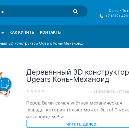
Санкт-Пете
+7 (812) 426
mma в СПб
КАК КУПИТЬ
КОНТАКТЫ
ный 3D конструктор Ugears Конь-Механоид
Деревянный 3D конструктор
Ugears Конь-Механоид
Добавить отзы
0
5
0
Перед Вами самая улётная механическая
out
of
лошадь, которая только может быть! С кон
based
механоидом Вы:
on
читать далее...
customer