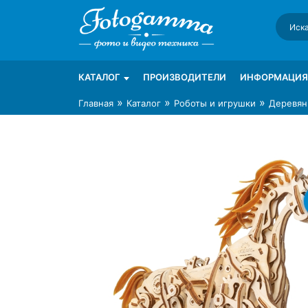
Skip
to
content
Интернет-магазин фототехники Foto-Ga
Магазин фотоаксессуаров foto-gamma.ru
КАТАЛОГ
ПРОИЗВОДИТЕЛИ
ИНФОРМАЦИЯ
»
»
»
Главная
Каталог
Роботы и игрушки
Деревян