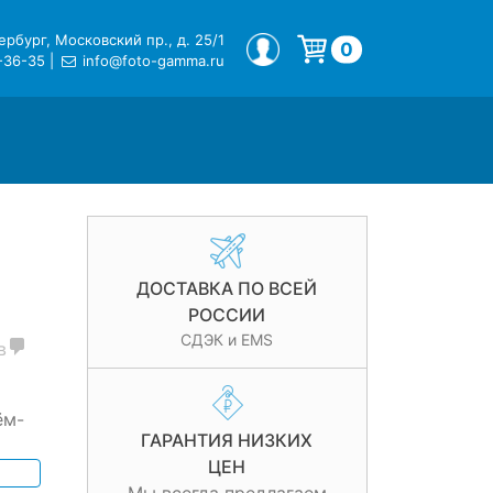
рбург, Московский пр., д. 25/1
МОЙ ПРОФИЛЬ
0
-36-35
|
info@foto-gamma.ru
Корзина пуста.
ДОСТАВКА ПО ВСЕЙ
РОССИИ
СДЭК и EMS
в
ём-
ГАРАНТИЯ НИЗКИХ
ЦЕН