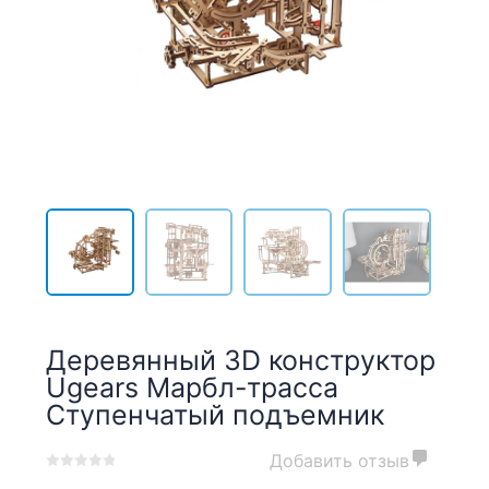
Деревянный 3D конструктор
Ugears Марбл-трасса
Ступенчатый подъемник
Добавить отзыв
0
5
0