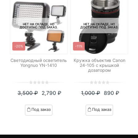
НЕТ НА СКЛАДЕ, НО
НЕТ НА СКЛАДЕ, НО
ДОСТУПНО ПОД ЗАКАЗ.
ДОСТУПНО ПОД ЗАКАЗ.
-20%
-11%
-N3
Светодиодный осветитель
Кружка объектив Canon
Ш
Yongnuo YN-1410
24-105 c крышкой
дозатором
0
5
0
0
5
0
3,500
₽
2,790
₽
1,000
₽
890
₽
out
out
Текущая
Первоначальная
Текущая
Первоначал
of
of
цена:
цена
цена:
цена
based
based
Под заказ
Под заказ
on
on
2,790 ₽.
составляла
890 ₽.
составляла
customer
customer
3,500 ₽.
1,000 ₽.
ratings
ratings