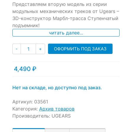
Представляем вторую модель из серии
out
of
модульных механических треков от Ugears –
based
3D-конструктор Марбл-трасса Ступенчатый
on
подъемник!
customer
ratings
читать далее...
Количество
ОФОРМИТЬ ПОД ЗАКАЗ
-
+
4,490
₽
Нет на складе, но доступно под заказ.
Артикул:
03561
Категория:
Архив товаров
Производитель:
UGEARS