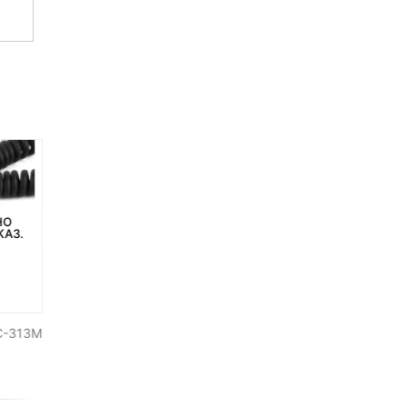
НО
НЕТ НА СКЛАДЕ, НО
НЕТ НА СКЛАДЕ, НО
КАЗ.
ДОСТУПНО ПОД ЗАКАЗ.
ДОСТУПНО ПОД ЗАКАЗ.
FC-313M
Кабель Ritmix RCC-437 для
Металлический байоне
USB type-C устройств
Meike MK-EM1 для Sony N