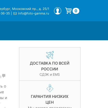
рбург, Московский пр., д. 25/1
МОЙ ПРОФИЛЬ
0
-36-35
|
info@foto-gamma.ru
Корзина пуста.
ДОСТАВКА ПО ВСЕЙ
РОССИИ
СДЭК и EMS
в
ь о
ые
ГАРАНТИЯ НИЗКИХ
ны и
ЦЕН
т