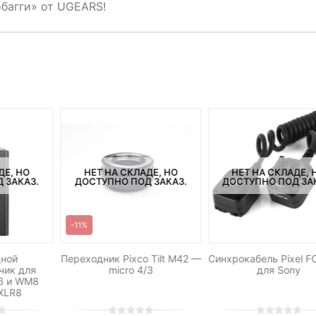
обагги» от UGEARS!
ДЕ, НО
НЕТ НА СКЛАДЕ, НО
НЕТ НА СКЛАДЕ, 
 ЗАКАЗ.
ДОСТУПНО ПОД ЗАКАЗ.
ДОСТУПНО ПОД ЗА
-11%
дной
Переходник Pixco Tilt M42 —
Синхрокабель Pixel 
чик для
micro 4/3
для Sony
6 и WM8
XLR8