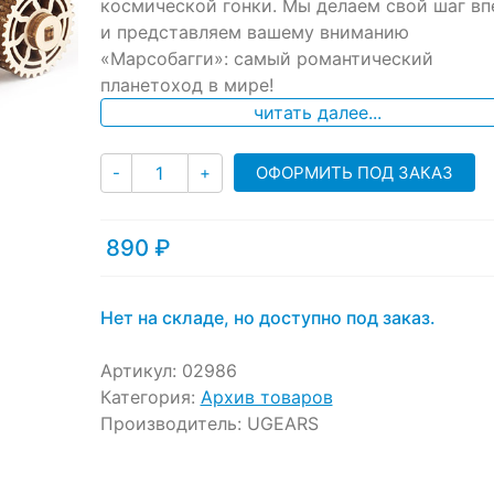
ratings
космической гонки. Мы делаем свой шаг вп
и представляем вашему вниманию
«Марсобагги»: самый романтический
планетоход в мире!
читать далее...
Количество
ОФОРМИТЬ ПОД ЗАКАЗ
-
+
890
₽
Нет на складе, но доступно под заказ.
Артикул:
02986
Категория:
Архив товаров
Производитель:
UGEARS