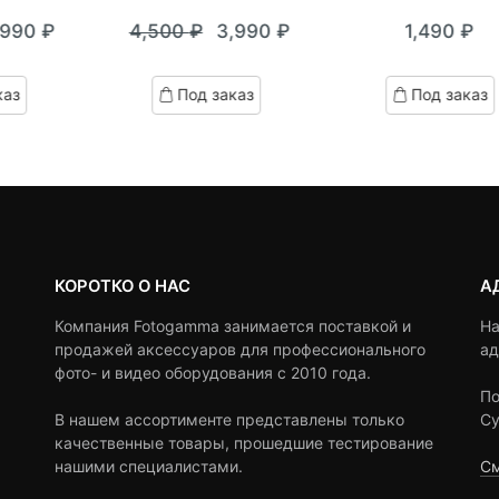
0
5
0
0
5
0
,990
₽
4,500
₽
3,990
₽
1,490
₽
out
out
кущая
ервоначальная
Текущая
Первоначальная
of
of
на:
ена
цена:
цена
based
based
каз
Под заказ
Под заказ
on
on
990 ₽.
оставляла
3,990 ₽.
составляла
customer
customer
,830 ₽.
4,500 ₽.
ratings
ratings
КОРОТКО О НАС
А
Компания Fotogamma занимается поставкой и
На
продажей аксессуаров для профессионального
ад
фото- и видео оборудования с 2010 года.
По
В нашем ассортименте представлены только
Су
качественные товары, прошедшие тестирование
нашими специалистами.
См