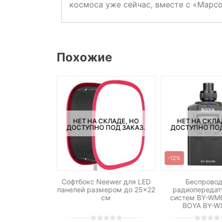
космоса уже сейчас, вместе с «Марс
Похожие
СКЛАДЕ, НО
НЕТ НА СКЛАДЕ, НО
НЕТ НА СКЛА
ПОД ЗАКАЗ.
ДОСТУПНО ПОД ЗАКАЗ.
ДОСТУПНО ПОД
-12%
N-600 Double
Софтбокс Neewer для LED
Беспрово
панелей размером до 25×22
радиопередат
см
систем BY-WM
BOYA BY-W