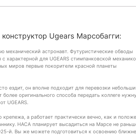
конструктор Ugears Марсобагги:
ью механический астронавт. Футуристические обводы
я с характерной для UGEARS стимпанковской механик
ьных миров первые покорители красной планеты
сто ездит, он вполне подходит для перевозки небольши
нет более оригинального способа передать коллеге нужн
 от UGEARS.
о крепежа, а работает практически вечно, как и полож
нику. НАСА планирует высадиться на Марсе не раньш
025-й. Вы же можете подготовиться к освоению ближн