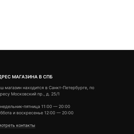
0
5
0
0
5
0
390
₽
2,490
₽
out
out
of
of
based
based
Под заказ
Под заказ
on
on
customer
customer
ratings
ratings
ДРЕС МАГАЗИНА В СПБ
ш магазин находится в Санкт-Петербурге, по
ресу Московский пр., д. 25/1
недельник-пятница 11:00 — 20:00
ббота и воскресенье 12:00 — 20:00
отреть контакты