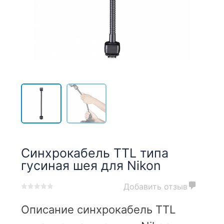
Синхрокабель TTL типа
гусиная шея для Nikon
Добавить отзыв
0
5
0
out
Описание синхрокабель TTL
of
based