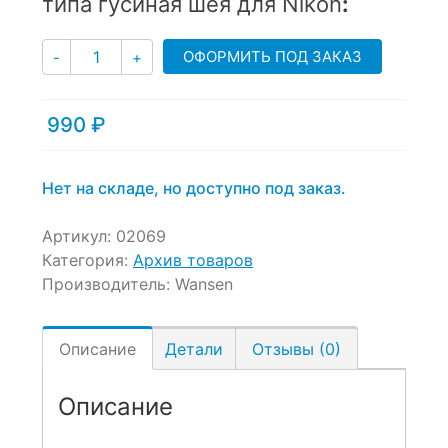
типа гусиная шея для Nikon
:
on
customer
Количество
ОФОРМИТЬ ПОД ЗАКАЗ
-
+
ratings
990
₽
Нет на складе, но доступно под заказ.
Артикул:
02069
Категория:
Архив товаров
Производитель:
Wansen
Описание
Детали
Отзывы (0)
Описание