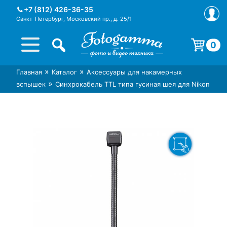
Skip
+7 (812) 426-36-35
to
Санкт-Петербург, Московский пр., д. 25/1
content
0
Корзина пуста.
»
»
Главная
Каталог
Аксессуары для накамерных
Интернет-магазин фототехники
Магазин фотоаксессуаров foto-
»
вспышек
Синхрокабель TTL типа гусиная шея для Nikon
Foto-Gamma в СПб
gamma.ru