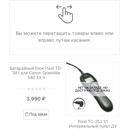
Вы можете перетащить товары влево или
вправо путем касания.
НЕТ НА СКЛАДЕ, НО
ДОСТУПНО ПОД ЗАКАЗ.
Батарейный блок Pixel TD-
381 для Canon Speedlite
580 EX II
НЕТ НА СКЛАДЕ, НО
ДОСТУПНО ПОД ЗАКАЗ.
0
5
0
3,990
₽
out
of
based
Под заказ
on
le
Pixel TC-252 S1
customer
Интервальный пульт ДУ
ratings