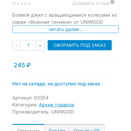
Добавить отзыв
0
5
0
Боевой джип с вращающимися колесами из
out
of
серии «Военная техника» от UNIWOOD
based
читать далее...
on
customer
ratings
Количество
ОФОРМИТЬ ПОД ЗАКАЗ
-
+
245
₽
Нет на складе, но доступно под заказ.
Артикул:
03354
Категория:
Архив товаров
Производитель:
UNIWOOD
Описание
Детали
Отзывы (0)