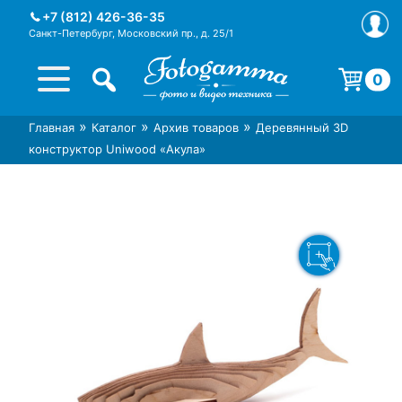
Skip
+7 (812) 426-36-35
to
Санкт-Петербург, Московский пр., д. 25/1
content
0
Корзина пуста.
»
»
»
Главная
Каталог
Архив товаров
Деревянный 3D
Интернет-магазин фототехники
Магазин фотоаксессуаров foto-
конструктор Uniwood «Акула»
Foto-Gamma в СПб
gamma.ru