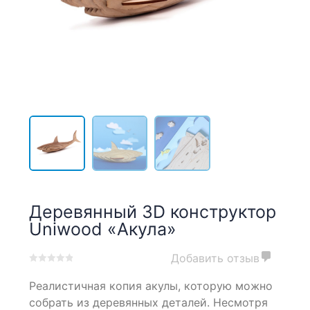
Деревянный 3D конструктор
Uniwood «Акула»
Добавить отзыв
0
5
0
Реалистичная копия акулы, которую можно
out
of
собрать из деревянных деталей. Несмотря
based