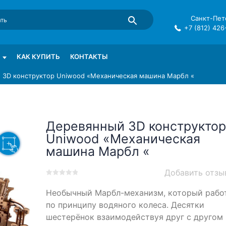
Санкт-Пете
+7 (812) 426
mma в СПб
КАК КУПИТЬ
КОНТАКТЫ
 3D конструктор Uniwood «Механическая машина Марбл «
Деревянный 3D конструктор
Uniwood «Механическая
машина Марбл «
Добавить отзы
0
5
0
Необычный Марбл-механизм, который рабо
out
of
по принципу водяного колеса. Десятки
based
шестерёнок взаимодействуя друг с другом
on