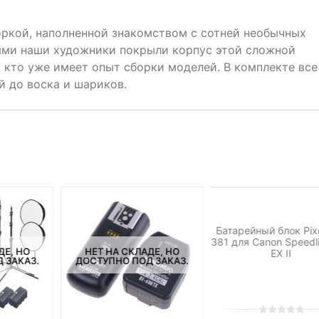
оркой, наполненной знакомством с сотней необычных
ыми наши художники покрыли корпус этой сложной
 кто уже имеет опыт сборки моделей. В комплекте все
й до воска и шариков.
НЕТ НА СКЛАДЕ, 
ДОСТУПНО ПОД ЗА
Батарейный блок Pix
381 для Canon Speedl
ДЕ, НО
НЕТ НА СКЛАДЕ, НО
EX II
 ЗАКАЗ.
ДОСТУПНО ПОД ЗАКАЗ.