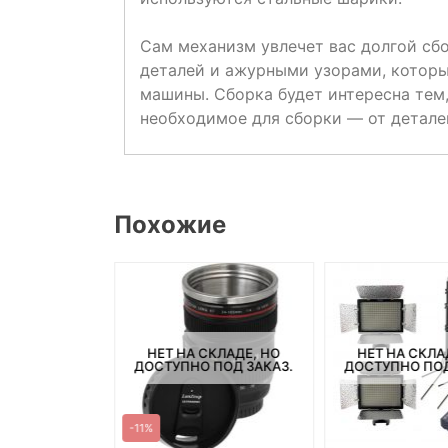
Сам механизм увлечет вас долгой сб
деталей и ажурными узорами, котор
машины. Сборка будет интересна тем,
необходимое для сборки — от детале
Похожие
СКЛАДЕ, НО
НЕТ НА СКЛАДЕ, НО
НЕТ НА СКЛА
ПОД ЗАКАЗ.
ДОСТУПНО ПОД ЗАКАЗ.
ДОСТУПНО ПОД
-11%