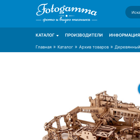
Skip
to
content
Интернет-магазин фототехники Foto-Ga
Магазин фотоаксессуаров foto-gamma.ru
КАТАЛОГ
ПРОИЗВОДИТЕЛИ
ИНФОРМАЦИЯ
»
»
»
Главная
Каталог
Архив товаров
Деревянный