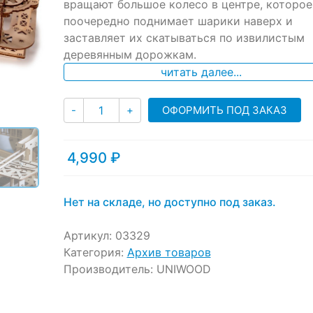
вращают большое колесо в центре, которое
customer
ratings
поочередно поднимает шарики наверх и
заставляет их скатываться по извилистым
деревянным дорожкам.
читать далее...
Количество
ОФОРМИТЬ ПОД ЗАКАЗ
-
+
4,990
₽
Нет на складе, но доступно под заказ.
Артикул:
03329
Категория:
Архив товаров
Производитель:
UNIWOOD