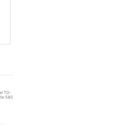
НО
КАЗ.
el TD-
ite 580
НЕТ НА СКЛАДЕ, НО
НЕТ НА СКЛАДЕ, НО
ДОСТУПНО ПОД ЗАКАЗ.
ДОСТУПНО ПОД ЗАКАЗ.
-32%