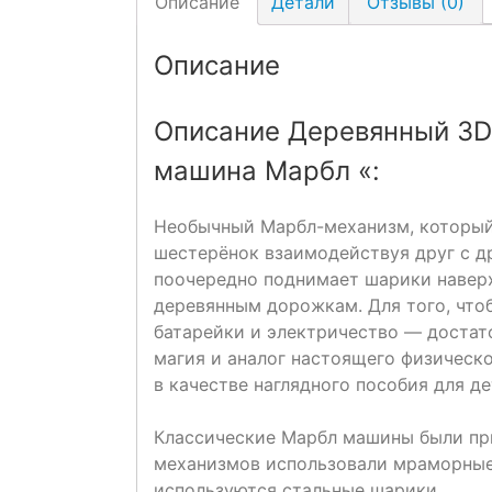
Описание
Детали
Отзывы (0)
Описание
Описание Деревянный 3D
машина Марбл «:
Необычный Марбл-механизм, который 
шестерёнок взаимодействуя друг с д
поочередно поднимает шарики наверх
деревянным дорожкам. Для того, что
батарейки и электричество — достат
магия и аналог настоящего физическ
в качестве наглядного пособия для де
Классические Марбл машины были при
механизмов использовали мраморные
используются стальные шарики.