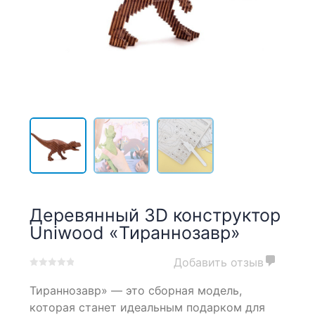
Деревянный 3D конструктор
Uniwood «Тираннозавр»
Добавить отзыв
0
5
0
Тираннозавр» — это сборная модель,
out
of
которая станет идеальным подарком для
based