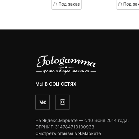
д заказ
Под заказ
Под за
on
on
omer
customer
customer
ngs
ratings
ratings
МЫ В СОЦ СЕТЯХ
На Яндекс.Маркете — c 10 июня 2014 года.
ОГРНИП 314784710100933
Смотреть отзывы в Я.Маркете