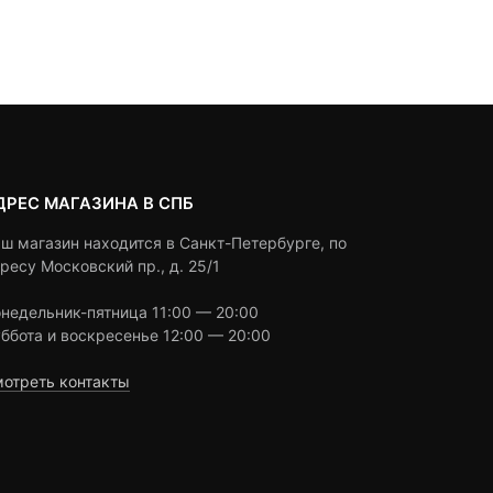
Выбрать вариант
Под заказ
on
on
23,470 ₽.
составляла
customer
customer
24,200 ₽.
ratings
ratings
ДРЕС МАГАЗИНА В СПБ
ш магазин находится в Санкт-Петербурге, по
ресу Московский пр., д. 25/1
недельник-пятница 11:00 — 20:00
ббота и воскресенье 12:00 — 20:00
отреть контакты