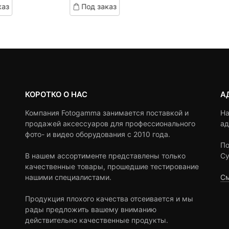
каз
Под заказ
on
customer
ratings
КОРОТКО О НАС
А
Компания Fotogamma занимается поставкой и
На
продажей аксессуаров для профессионального
ад
фото- и видео оборудования с 2010 года.
По
В нашем ассортименте представлены только
Су
качественные товары, прошедшие тестирование
нашими специалистами.
См
Продукция плохого качества отсеивается и мы
рады предложить вашему вниманию
действительно качественные продукты.