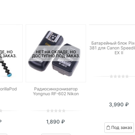
НЕТ НА СКЛАДЕ, 
ДОСТУПНО ПОД ЗА
Батарейный блок Pix
381 для Canon Speedl
ДЕ, НО
НЕТ НА СКЛАДЕ, НО
EX II
 ЗАКАЗ.
ДОСТУПНО ПОД ЗАКАЗ.
0
5
0
out
rillaPod
Радиосинхронизатор
Yongnuo RF-602 Nikon
of
based
3,990
₽
on
customer
0
5
0
ratings
₽
1,890
₽
out
Под заказ
of
based