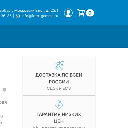
рбург, Московский пр., д. 25/1
МОЙ ПРОФИЛЬ
0
-36-35
|
info@foto-gamma.ru
Корзина пуста.
ДОСТАВКА ПО ВСЕЙ
РОССИИ
СДЭК и EMS
в
рая
ГАРАНТИЯ НИЗКИХ
ра
ЦЕН
а