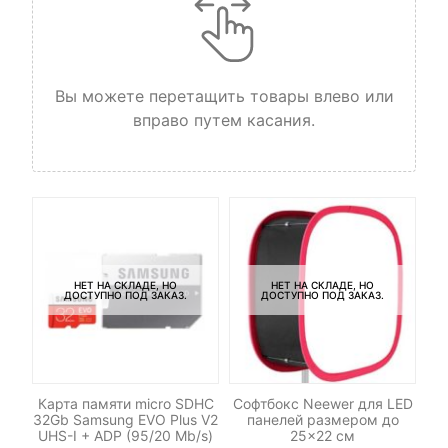
Вы можете перетащить товары влево или
вправо путем касания.
НЕТ НА СКЛАДЕ, НО
НЕТ НА СКЛАДЕ, НО
ДОСТУПНО ПОД ЗАКАЗ.
ДОСТУПНО ПОД ЗАКАЗ.
ель
Карта памяти micro SDHC
Софтбокс Neewer для LED
32Gb Samsung EVO Plus V2
панелей размером до
UHS-I + ADP (95/20 Mb/s)
25×22 см