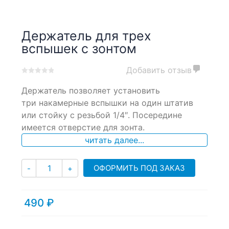
Держатель для трех
вспышек с зонтом
Добавить отзыв
0
5
0
Держатель позволяет установить
out
of
три накамерные вспышки на один штатив
based
или стойку с резьбой 1/4″. Посередине
on
имеется отверстие для зонта.
customer
ratings
читать далее...
Количество
ОФОРМИТЬ ПОД ЗАКАЗ
-
+
490
₽