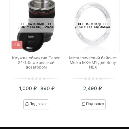
НЕТ НА СКЛАДЕ, НО
НЕТ НА СКЛАДЕ, НО
ДОСТУПНО ПОД ЗАКАЗ.
ДОСТУПНО ПОД ЗАКАЗ.
-11%
le
Кружка объектив Canon
Металлический байонет
С
24-105 c крышкой
Meike MK-EM1 для Sony
дозатором
NEX
0
5
0
0
5
0
₽
1,000
₽
890
₽
2,490
₽
out
out
я
начальная
Текущая
Первоначальная
of
of
цена:
цена
based
based
Под заказ
Под заказ
on
on
₽.
вляла
890 ₽.
составляла
customer
customer
 ₽.
1,000 ₽.
ratings
ratings