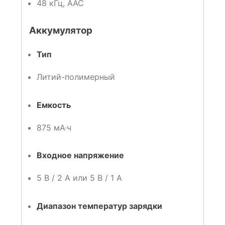
48 кГц, AAC
Аккумулятор
Тип
Литий-полимерный
Емкость
875 мА·ч
Входное напряжение
5 В / 2 A или 5 В / 1 A
Диапазон температур зарядки