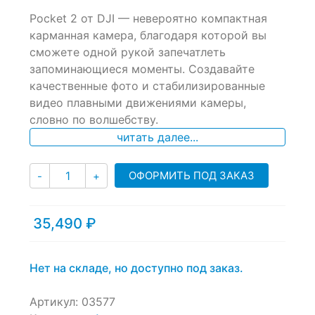
0
5
0
Pocket 2 от DJI — невероятно компактная
out
of
карманная камера, благодаря которой вы
based
сможете одной рукой запечатлеть
on
запоминающиеся моменты. Создавайте
customer
ratings
качественные фото и стабилизированные
видео плавными движениями камеры,
словно по волшебству.
читать далее...
Количество
ОФОРМИТЬ ПОД ЗАКАЗ
-
+
35,490
₽
Нет на складе, но доступно под заказ.
Артикул:
03577