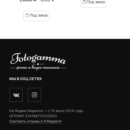
out
Под заказ
я
начальная
Текущая
Первоначальная
on
of
customer
цена:
цена
based
Под заказ
ratings
on
.
вляла
890 ₽.
составляла
customer
₽.
1,000 ₽.
ratings
МЫ В СОЦ СЕТЯХ
На Яндекс.Маркете — c 10 июня 2014 года.
ОГРНИП 314784710100933
Смотреть отзывы в Я.Маркете