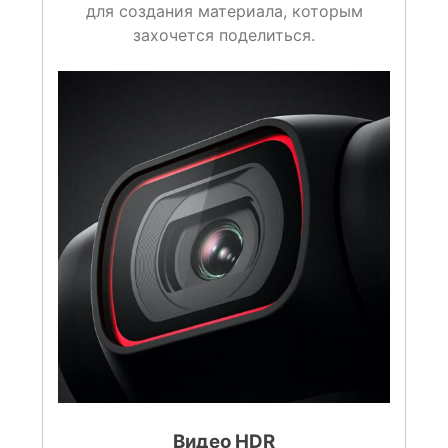
для создания материала, которым
захочется поделиться.
Видео HDR