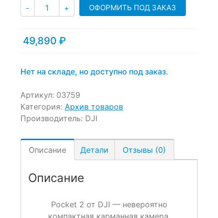
0
5
0
Количество
ОФОРМИТЬ ПОД ЗАКАЗ
-
+
out
of
based
49,890
₽
on
customer
ratings
Нет на складе, но доступно под заказ.
Артикул:
03759
Категория:
Архив товаров
Производитель:
DJI
Описание
Детали
Отзывы (0)
Описание
Pocket 2 от DJI — невероятно
компактная карманная камера,