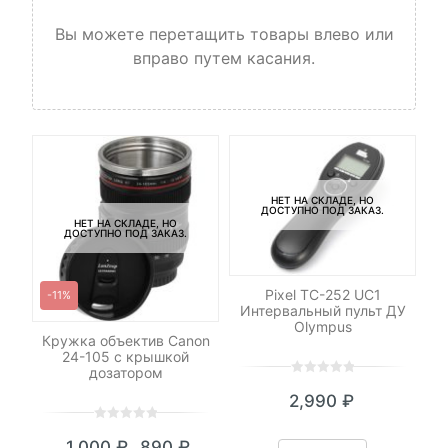
Вы можете перетащить товары влево или
вправо путем касания.
НЕТ НА СКЛАДЕ, НО
ДОСТУПНО ПОД ЗАКАЗ.
НЕТ НА СКЛАДЕ, НО
ДОСТУПНО ПОД ЗАКАЗ.
Pixel TC-252 UC1
-11%
Интервальный пульт ДУ
Olympus
ель
Кружка объектив Canon
Си
24-105 c крышкой
дозатором
0
5
0
2,990
₽
out
of
0
5
0
based
₽
1,000
₽
890
₽