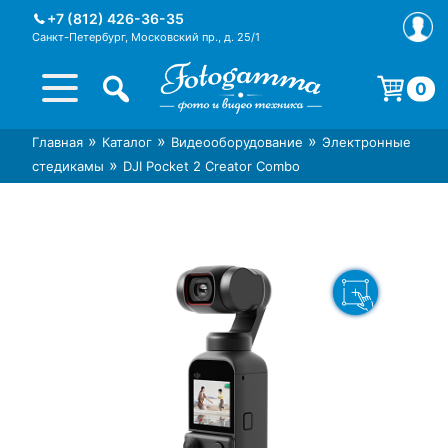
Skip
+7 (812) 426-36-35
to
Санкт-Петербург, Московский пр., д. 25/1
content
0
Корзина пуста.
»
»
»
Главная
Каталог
Видеооборудование
Электронные
Интернет-магазин фототехники
Магазин фотоаксессуаров foto-
»
стедикамы
DJI Pocket 2 Creator Combo
Foto-Gamma в СПб
gamma.ru