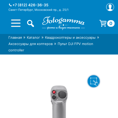
Skip
+7 (812) 426-36-35
to
Санкт-Петербург, Московский пр., д. 25/1
content
0
Корзина пуста.
»
»
»
Главная
Каталог
Квадрокоптеры и аксессуары
Интернет-магазин фототехники
Магазин фотоаксессуаров foto-
»
Аксессуары для коптеров
Пульт DJI FPV motion
Foto-Gamma в СПб
gamma.ru
controller