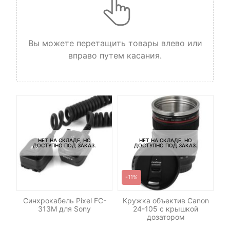
Вы можете перетащить товары влево или
вправо путем касания.
НЕТ НА СКЛАДЕ, НО
НЕТ НА СКЛАДЕ, НО
ДОСТУПНО ПОД ЗАКАЗ.
ДОСТУПНО ПОД ЗАКАЗ.
-11%
ель
Синхрокабель Pixel FC-
Кружка объектив Canon
С
313M для Sony
24-105 c крышкой
дозатором