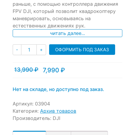
of
раньше, с помощью контроллера движения
based
FPV DJI, который позволит квадрокоптеру
on
маневрировать, основываясь на
customer
ratings
естественных движениях рук.
читать далее...
Количество
ОФОРМИТЬ ПОД ЗАКАЗ
-
+
13,990
₽
7,990
₽
Текущая
Первоначальная
цена:
цена
7,990 ₽.
составляла
13,990 ₽.
Нет на складе, но доступно под заказ.
Артикул:
03904
Категория:
Архив товаров
Производитель:
DJI