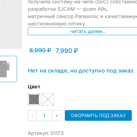
ratings
получила систему-на-чипе (SoC) собственн
разработки SJCAM — sjcam A9s,
матричный сенсор Panasonic и качественну
шестилинзовую оптику.
читать далее...
8,990
₽
7,990
₽
Текущая
Первоначальная
цена:
цена
7,990 ₽.
составляла
8,990 ₽.
Нет на складе, но доступно под заказ.
Цвет
Количество
ОФОРМИТЬ ПОД ЗАКАЗ
-
+
Артикул:
01173