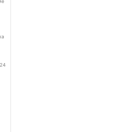
ие
ка
 24