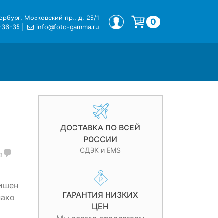
рбург, Московский пр., д. 25/1
МОЙ ПРОФИЛЬ
0
-36-35
|
info@foto-gamma.ru
Корзина пуста.
ДОСТАВКА ПО ВСЕЙ
РОССИИ
СДЭК и EMS
в
лишен
ГАРАНТИЯ НИЗКИХ
нако
ЦЕН