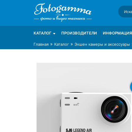
Skip
to
content
Интернет-магазин фототехники Foto-Ga
Магазин фотоаксессуаров foto-gamma.ru
КАТАЛОГ
ПРОИЗВОДИТЕЛИ
ИНФОРМАЦИЯ
»
»
Главная
Каталог
Экшен камеры и аксессуары