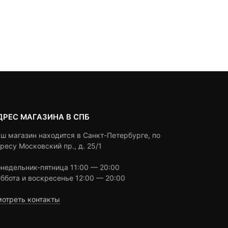
850
₽
3,100
₽
out
out
of
of
based
based
Под заказ
Под заказ
on
on
customer
customer
ratings
ratings
ДРЕС МАГАЗИНА В СПБ
ш магазин находится в Санкт-Петербурге, по
ресу Московский пр., д. 25/1
недельник-пятница 11:00 — 20:00
ббота и воскресенье 12:00 — 20:00
отреть контакты