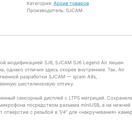
Категория:
Архив товаров
Производитель:
SJCAM
ной модификацией SJ6, SJCAM SJ6 Legend Air лишен
, однако отличия здесь скорее внутренние. Так, Air
ственной разработки SJCAM — sjcam A9s,
твенную шестилинзовую оптику.
твенный сенсорный дисплей с LTPS матрицей. Сохранил
икрофона посредством разъема miniUSB, а на нижней
т отверстие с резьбой в 1/4″ для «накручивания» каме