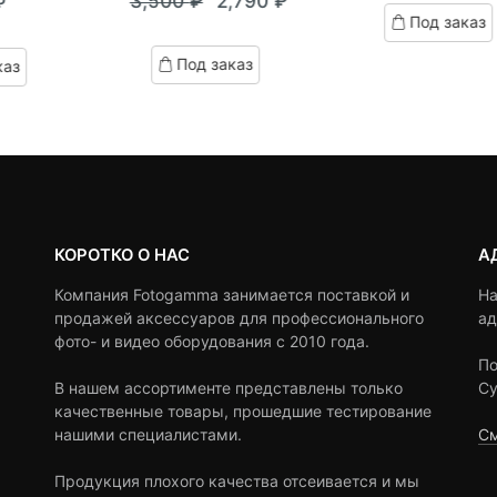
3,500
₽
2,790
₽
₽
out
Текущая
Первоначальная
Под заказ
of
цена:
цена
based
Под заказ
каз
on
2,790 ₽.
составляла
customer
3,500 ₽.
ratings
КОРОТКО О НАС
А
Компания Fotogamma занимается поставкой и
На
продажей аксессуаров для профессионального
ад
фото- и видео оборудования с 2010 года.
По
В нашем ассортименте представлены только
Су
качественные товары, прошедшие тестирование
нашими специалистами.
См
Продукция плохого качества отсеивается и мы