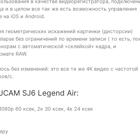
ользования в качестве видеорегистратора, подключен
да и в целом все так же есть возможность управления
на iOS и Android.
я геометрических искажений картинки (дисторсии)
lapse без ограничений по времени записи ( то есть, по
анорам с автоматической «склейкой» кадра, и
рмате RAW.
сь без изменений: это все те же 4K видео с частотой
ров/с.
JCAM SJ6 Legend Air:
080р 60 ксек, 2к 30 ксек, 4к 24 ксек
меру