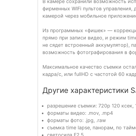
В камере сохранили возможность исп
фирменных WIFi пультов управления, 
камерой через мобильное приложение 
Из программных «фишек» — коррекци
прямо при записи видео, и режим time
не сядет встроенный аккумулятор), п
возможность фотографирования в фо
Максимальное качество съемки остало
кадра/с, или fullHD с частотой 60 кад
Другие характеристики S
разрешение съемки: 720р 120 ксек, 1
форматы видео: .mov, .mp4
форматы фото: .jpg, .raw
съемка time lapse, панорам, по тай
светосила F2.5