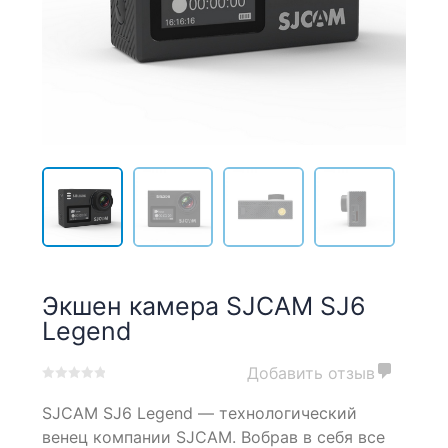
Экшен камера SJCAM SJ6
Legend
Добавить отзыв
0
5
0
SJCAM SJ6 Legend — технологический
out
of
венец компании SJCAM. Вобрав в себя все
based