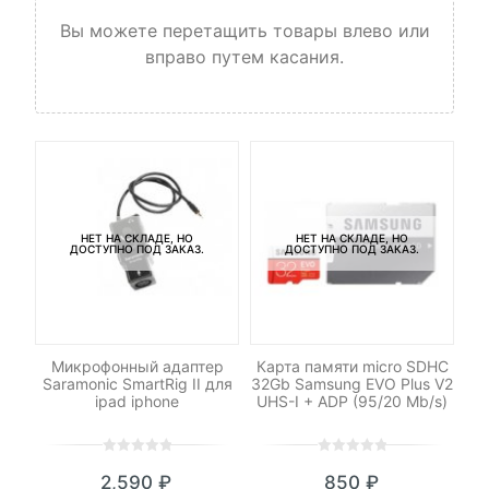
Вы можете перетащить товары влево или
вправо путем касания.
НЕТ НА СКЛАДЕ, НО
НЕТ НА СКЛАДЕ, НО
ДОСТУПНО ПОД ЗАКАЗ.
ДОСТУПНО ПОД ЗАКАЗ.
-N3
Микрофонный адаптер
Карта памяти micro SDHC
Saramonic SmartRig II для
32Gb Samsung EVO Plus V2
ipad iphone
UHS-I + ADP (95/20 Mb/s)
0
5
0
0
5
0
2,590
₽
850
₽
out
out