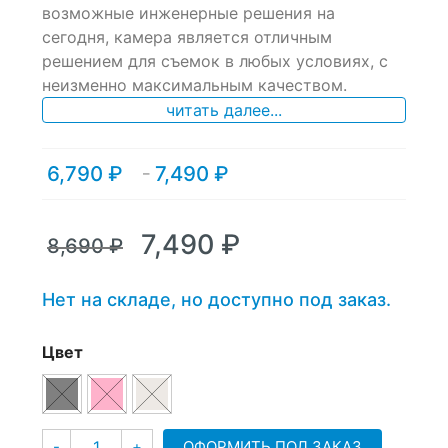
возможные инженерные решения на
on
сегодня, камера является отличным
customer
ratings
решением для съемок в любых условиях, с
неизменно максимальным качеством.
читать далее...
6,790
₽
7,490
₽
Диапазон
–
цен:
6,790 ₽
–
Первоначальная
Текущая
7,490
₽
8,690
₽
7,490 ₽
цена
цена:
составляла
7,490 ₽.
Нет на складе, но доступно под заказ.
8,690 ₽.
Цвет
Количество
ОФОРМИТЬ ПОД ЗАКАЗ
-
+