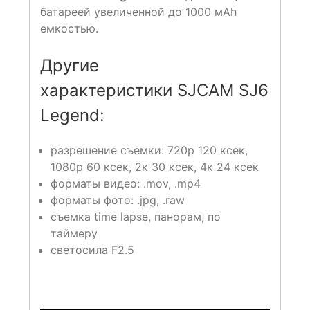
батареей увеличенной до 1000 мАh
емкостью.
Другие
характеристики SJCAM SJ6
Legend:
разрешение съемки: 720р 120 ксек,
1080р 60 ксек, 2к 30 ксек, 4к 24 ксек
форматы видео: .mov, .mp4
форматы фото: .jpg, .raw
съемка time lapse, панорам, по
таймеру
светосила F2.5