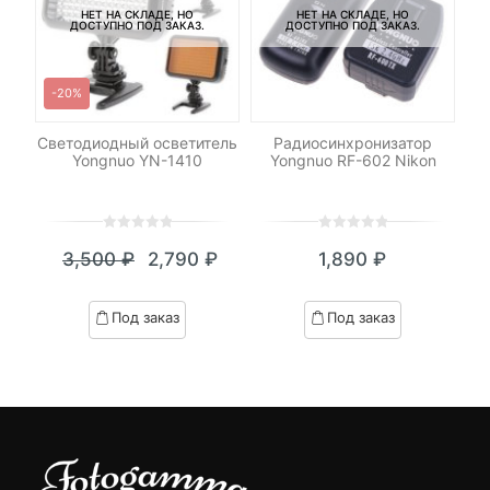
НЕТ НА СКЛАДЕ, НО
НЕТ НА СКЛАДЕ, НО
ДОСТУПНО ПОД ЗАКАЗ.
ДОСТУПНО ПОД ЗАКАЗ.
-20%
DHC
Светодиодный осветитель
Радиосинхронизатор
Си
 V2
Yongnuo YN-1410
Yongnuo RF-602 Nikon
/s)
0
5
0
0
5
0
3,500
₽
2,790
₽
1,890
₽
out
out
Текущая
Первоначальная
of
of
цена:
цена
based
based
Под заказ
Под заказ
on
on
2,790 ₽.
составляла
customer
customer
3,500 ₽.
ratings
ratings