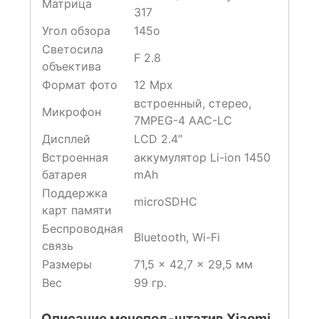
Матрица
317
Угол обзора
145о
Светосила
F 2.8
объектива
Формат фото
12 Mpx
встроенный, стерео,
Микрофон
7MPEG-4 AAC-LC
Дисплей
LCD 2.4″
Встроенная
аккумулятор Li-ion 1450
батарея
mAh
Поддержка
microSDHC
карт памяти
Беспроводная
Bluetooth, Wi-Fi
связь
Размеры
71,5 x 42,7 x 29,5 мм
Вес
99 гр.
Описание монопод-штатив Xiaomi