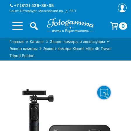
Skip
+7 (812) 426-36-35
to
Санкт-Петербург, Московский пр., д. 25/1
content
0
Корзина пуста.
»
»
»
Главная
Каталог
Экшен камеры и аксессуары
Интернет-магазин фототехники
Магазин фотоаксессуаров foto-
»
Экшен камеры
Экшен-камера Xiaomi Mijia 4K Travel
Foto-Gamma в СПб
gamma.ru
Tripod Edition