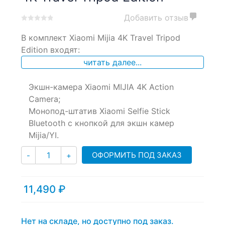
Добавить отзыв
0
5
0
В комплект Xiaomi Mijia 4K Travel Tripod
out
of
Edition входят:
based
читать далее...
on
customer
ratings
Экшн-камера Xiaomi MIJIA 4K Action
Camera;
Монопод-штатив Xiaomi Selfie Stick
Bluetooth с кнопкой для экшн камер
Mijia/YI.
Количество
ОФОРМИТЬ ПОД ЗАКАЗ
-
+
11,490
₽
Нет на складе, но доступно под заказ.