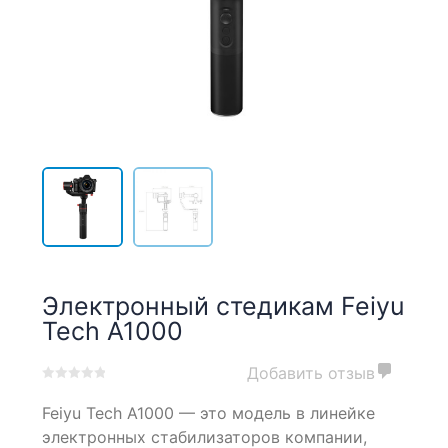
Электронный стедикам Feiyu
Tech A1000
Добавить отзыв
0
5
0
Feiyu Tech A1000 — это модель в линейке
out
of
электронных стабилизаторов компании,
based