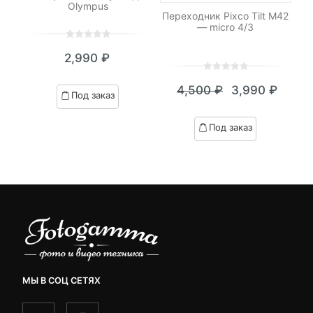
Olympus
-
Переходник Pixco Tilt M42
— micro 4/3
0
5
0
2,990
₽
out
of
0
5
0
based
4,500
₽
3,990
₽
out
Под заказ
Текущая
Первоначал
on
of
customer
цена:
цена
based
Под заказ
ratings
on
3,990 ₽.
составляла
customer
4,500 ₽.
ratings
МЫ В СОЦ СЕТЯХ