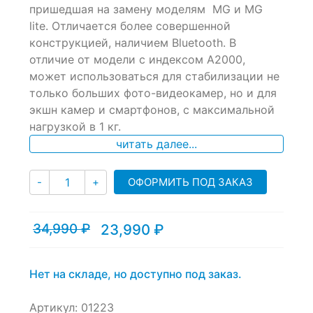
пришедшая на замену моделям MG и MG
on
lite. Отличается более совершенной
customer
ratings
конструкцией, наличием Bluetooth. В
отличие от модели с индексом A2000,
может использоваться для стабилизации не
только больших фото-видеокамер, но и для
экшн камер и смартфонов, с максимальной
нагрузкой в 1 кг.
читать далее...
Количество
ОФОРМИТЬ ПОД ЗАКАЗ
-
+
34,990
₽
23,990
₽
Текущая
Первоначальная
цена:
цена
23,990 ₽.
составляла
34,990 ₽.
Нет на складе, но доступно под заказ.
Артикул:
01223