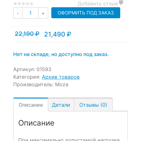
Добавить отзыв
0
5
0
Количество
ОФОРМИТЬ ПОД ЗАКАЗ
-
+
out
of
based
22,190
₽
21,490
₽
on
Текущая
Первоначальная
customer
цена:
цена
ratings
21,490 ₽.
составляла
22,190 ₽.
Нет на складе, но доступно под заказ.
Артикул:
01593
Категория:
Архив товаров
Производитель:
Moza
Описание
Детали
Отзывы (0)
Описание
При максимально допустимой нагрузке