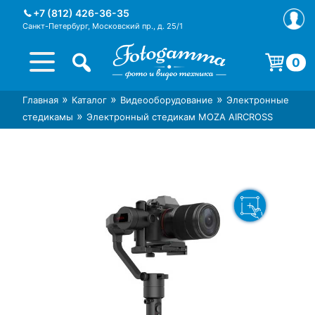
Skip
+7 (812) 426-36-35
to
Санкт-Петербург, Московский пр., д. 25/1
content
0
Корзина пуста.
»
»
»
Главная
Каталог
Видеооборудование
Электронные
Интернет-магазин фототехники
Магазин фотоаксессуаров foto-
»
стедикамы
Электронный стедикам MOZA AIRCROSS
Foto-Gamma в СПб
gamma.ru