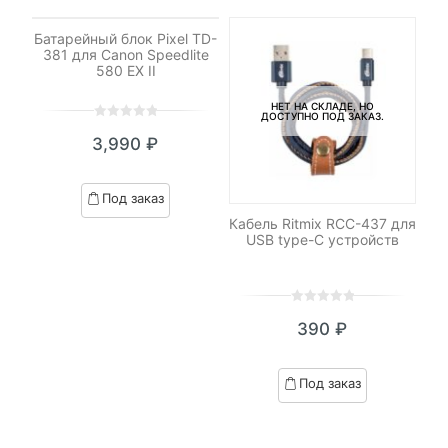
НЕТ НА СКЛАДЕ, НО
ДОСТУПНО ПОД ЗАКАЗ.
Батарейный блок Pixel TD-
381 для Canon Speedlite
580 EX II
НЕТ НА СКЛАДЕ, НО
ДОСТУПНО ПОД ЗАКАЗ.
0
5
0
3,990
₽
out
of
based
Под заказ
on
я
Кабель Ritmix RCC-437 для
customer
USB type-C устройств
ratings
0
5
0
390
₽
out
of
based
Под заказ
on
customer
ratings