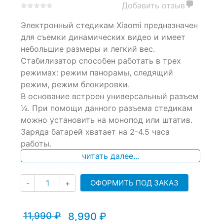
Добавить отзыв
0
5
0
Электронный стедикам Xiaomi предназначен
out
of
для съемки динамических видео и имеет
based
небольшие размеры и легкий вес.
on
Стабилизатор способен работать в трех
customer
ratings
режимах: режим панорамы, следящий
режим, режим блокировки.
В основание встроен универсальный разъем
¼. При помощи данного разъема стедикам
можно установить на монопод или штатив.
Заряда батарей хватает на 2-4.5 часа
работы.
читать далее...
Количество
ОФОРМИТЬ ПОД ЗАКАЗ
-
+
11,990
₽
8,990
₽
Текущая
Первоначальная