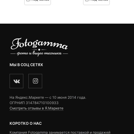
on
on
2,790 ₽.
составляла
customer
customer
3,500 ₽.
ratings
ratings
МЫ В СОЦ СЕТЯХ
На Яндекс.Маркете — c 10 июня 2014 года.
ОГРНИП 314784710100933
Смотреть отзывы в Я.Маркете
КОРОТКО О НАС
Компания Fotogamma занимается поставкой и продажей