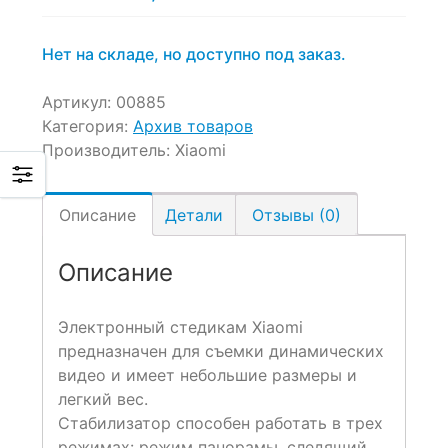
цена:
цена
8,990 ₽.
составляла
11,990 ₽.
Нет на складе, но доступно под заказ.
Артикул:
00885
Категория:
Архив товаров
Производитель:
Xiaomi
Описание
Детали
Отзывы (0)
Описание
Электронный стедикам Xiaomi
предназначен для съемки динамических
видео и имеет небольшие размеры и
легкий вес.
Стабилизатор способен работать в трех
режимах: режим панорамы, следящий