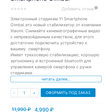
Добавить отзыв
0
5
0
Электронный стедикам YI Smartphone
out
of
Gimbal это новый стабилизатор от компании
based
Xiaomi. Снимайте кинематографичные видео
on
с непревзойденным качеством, для этого
customer
ratings
достаточно подключить устройство к
вашему смартфону.
Имеет трехосевую стабилизацию, хорошую
эргономику и встроенный bluetooth для
управления камерой смартфона с ручки
стедикама.
читать далее...
Количество
ОФОРМИТЬ ПОД ЗАКАЗ
-
+
11,990
₽
4,990
₽
Текущая
Первоначальная