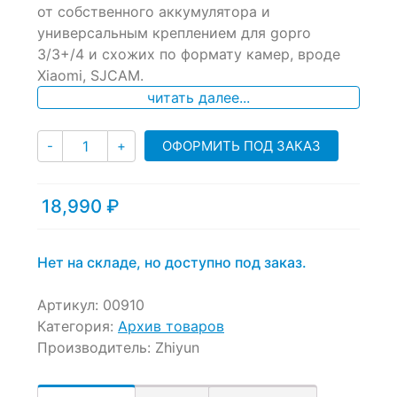
от собственного аккумулятора и
on
универсальным креплением для gopro
customer
ratings
3/3+/4 и схожих по формату камер, вроде
Xiaomi, SJCAM.
читать далее...
Количество
ОФОРМИТЬ ПОД ЗАКАЗ
-
+
18,990
₽
Нет на складе, но доступно под заказ.
Артикул:
00910
Категория:
Архив товаров
Производитель:
Zhiyun