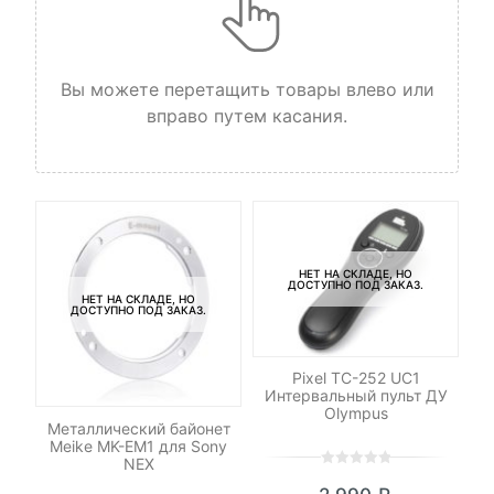
Вы можете перетащить товары влево или
вправо путем касания.
НЕТ НА СКЛАДЕ, НО
ДОСТУПНО ПОД ЗАКАЗ.
НЕТ НА СКЛАДЕ, НО
ДОСТУПНО ПОД ЗАКАЗ.
Pixel TC-252 UC1
Интервальный пульт ДУ
Olympus
я
Металлический байонет
Ка
Meike MK-EM1 для Sony
32
NEX
UH
0
5
0