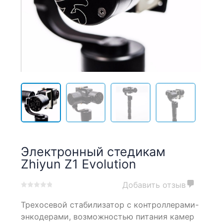
Электронный стедикам
Zhiyun Z1 Evolution
Добавить отзыв
0
5
0
Трехосевой стабилизатор с контроллерами-
out
of
энкодерами, возможностью питания камер
based