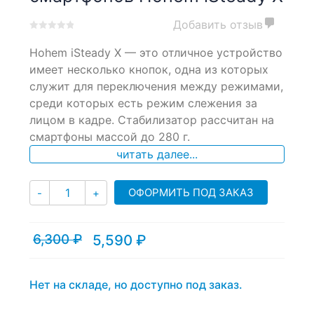
Добавить отзыв
0
5
0
Hohem iSteady X — это отличное устройство
out
of
имеет несколько кнопок, одна из которых
based
служит для переключения между режимами,
on
среди которых есть режим слежения за
customer
ratings
лицом в кадре. Стабилизатор рассчитан на
смартфоны массой до 280 г.
читать далее...
Количество
ОФОРМИТЬ ПОД ЗАКАЗ
-
+
6,300
₽
5,590
₽
Текущая
Первоначальная
цена:
цена
5,590 ₽.
составляла
6,300 ₽.
Нет на складе, но доступно под заказ.