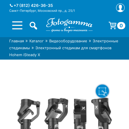
Skip
+7 (812) 426-36-35
to
Санкт-Петербург, Московский пр., д. 25/1
content
0
Корзина пуста.
»
»
»
Главная
Каталог
Видеооборудование
Электронные
Интернет-магазин фототехники
Магазин фотоаксессуаров foto-
»
стедикамы
Электронный стедикам для смартфонов
Foto-Gamma в СПб
gamma.ru
Hohem iSteady X