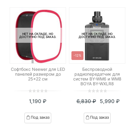
НЕТ НА СКЛАДЕ, НО
НЕТ НА СКЛАДЕ, НО
ДОСТУПНО ПОД ЗАКАЗ.
ДОСТУПНО ПОД ЗАКАЗ.
-12%
le
Софтбокс Neewer для LED
Беспроводной
Ка
панелей размером до
радиопередатчик для
25×22 см
систем BY-WM6 и WM8
BOYA BY-WXLR8
0
5
0
0
5
0
₽
1,190
₽
6,830
₽
5,990
₽
out
out
я
начальная
Текущая
Первоначал
of
of
цена:
цена
based
based
Под заказ
Под заказ
on
on
₽.
вляла
5,990 ₽.
составляла
customer
customer
 ₽.
6,830 ₽.
ratings
ratings