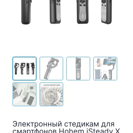
Электронный стедикам для
смартфонов Hohem iSteady X