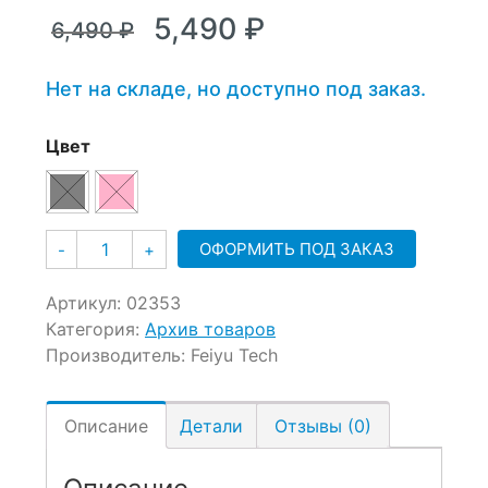
–
Первоначальная
Текущая
5,490
₽
6,490
₽
5,890 ₽
цена
цена:
составляла
5,490 ₽.
Нет на складе, но доступно под заказ.
6,490 ₽.
Цвет
Количество
ОФОРМИТЬ ПОД ЗАКАЗ
-
+
Артикул:
02353
Категория:
Архив товаров
Производитель:
Feiyu Tech
Описание
Детали
Отзывы (0)