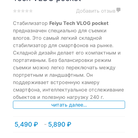
Добавить отзыв
0
5
0
Стабилизатор
Feiyu Tech VLOG pocket
out
of
предназначен специально для съемки
based
влогов. Это самый легкий складной
on
стабилизатор для смартфонов на рынке.
customer
ratings
Складной дизайн делает его компактным и
портативным. Без балансировки режим
съемки можно легко переключать между
портретным и ландшафтным. Он
поддерживает встроенную камеру
смартфона, интеллектуальное отслеживание
объектов и полезную нагрузку 240 г.
читать далее...
5,490
₽
5,890
₽
Диапазон
–
цен:
5,490 ₽