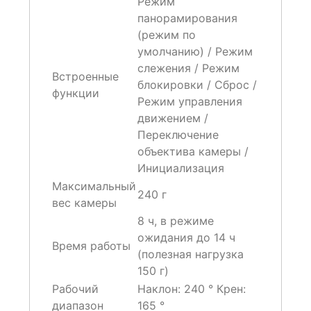
Режим
панорамирования
(режим по
умолчанию) / Режим
слежения / Режим
Встроенные
блокировки / Сброс /
функции
Режим управления
движением /
Переключение
объектива камеры /
Инициализация
Максимальный
240 г
вес камеры
8 ч, в режиме
ожидания до 14 ч
Время работы
(полезная нагрузка
150 г)
Рабочий
Наклон: 240 ° Крен:
диапазон
165 °