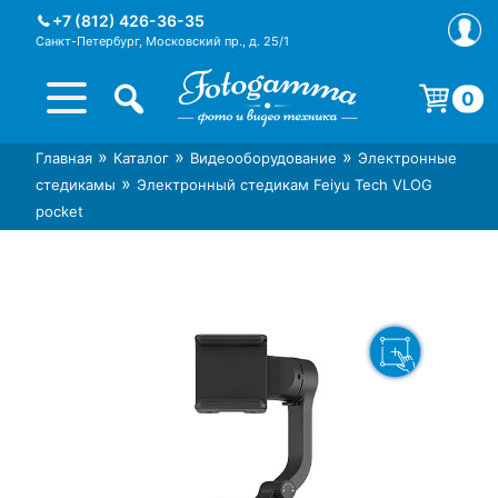
Skip
+7 (812) 426-36-35
to
Санкт-Петербург, Московский пр., д. 25/1
content
0
Корзина пуста.
»
»
»
Главная
Каталог
Видеооборудование
Электронные
Интернет-магазин фототехники
Магазин фотоаксессуаров foto-
»
стедикамы
Электронный стедикам Feiyu Tech VLOG
Foto-Gamma в СПб
gamma.ru
pocket