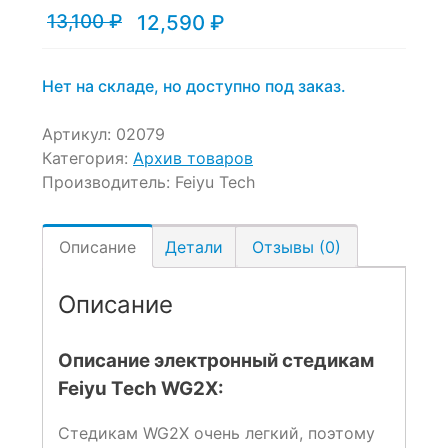
13,100
₽
12,590
₽
on
Текущая
Первоначальная
customer
цена:
цена
ratings
12,590 ₽.
составляла
13,100 ₽.
Нет на складе, но доступно под заказ.
Артикул:
02079
Категория:
Архив товаров
Производитель:
Feiyu Tech
Описание
Детали
Отзывы (0)
Описание
Описание электронный стедикам
Feiyu Tech WG2X:
Стедикам WG2X очень легкий, поэтому