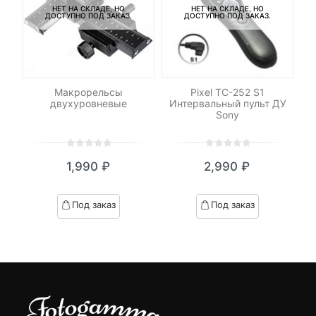
НЕТ НА СКЛАДЕ, НО
НЕТ НА СКЛАДЕ, НО
ДОСТУПНО ПОД ЗАКАЗ.
ДОСТУПНО ПОД ЗАКАЗ.
-
xel
Макрорельсы
Pixel TC-252 S1
двухуровневые
Интервальный пульт ДУ
Sony
0
5
0
0
5
0
1,990
₽
2,990
₽
out
out
of
of
based
based
Под заказ
Под заказ
on
on
customer
customer
ratings
ratings