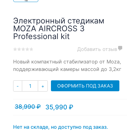
Электронный стедикам
MOZA AIRCROSS 3
Professional kit
Добавить отзыв
0
5
0
Новый компактный стабилизатор от Moza,
out
of
поддерживающий камеры массой до 3,2кг
based
on
Количество
customer
ОФОРМИТЬ ПОД ЗАКАЗ
-
+
ratings
38,990
₽
35,990
₽
Текущая
Первоначальная
цена:
цена
35,990 ₽.
составляла
38,990 ₽.
Нет на складе, но доступно под заказ.