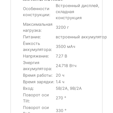
Встроенный дисплей,
Особенности
складная
конструкции:
конструкция
⠀
⠀⠀⠀⠀⠀⠀⠀⠀⠀
Максимальная
3200 г
нагрузка:
Питание:
встроенный аккумулятор
Ёмкость
3500 мАч
аккумулятора:
Напряжение:
7.27 В
Энергия
24.718 Втч
аккумулятора:
Время работы:
20 ч
Время зарядки:
1.4 ч
Вход:
5В/2A, 9В/2A
Поворот оси
270 °
Tilt:
Поворот оси
330 °