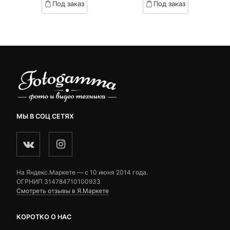
Под заказ
Под заказ
on
on
₽.
вляла
customer
customer
 ₽.
ratings
ratings
МЫ В СОЦ СЕТЯХ
На Яндекс.Маркете — c 10 июня 2014 года.
ОГРНИП 314784710100933
Смотреть отзывы в Я.Маркете
КОРОТКО О НАС