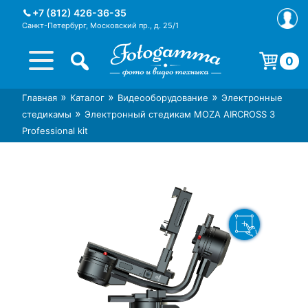
Skip
+7 (812) 426-36-35
to
Санкт-Петербург, Московский пр., д. 25/1
content
0
Корзина пуста.
»
»
»
Главная
Каталог
Видеооборудование
Электронные
Интернет-магазин фототехники
Магазин фотоаксессуаров foto-
»
стедикамы
Электронный стедикам MOZA AIRCROSS 3
Foto-Gamma в СПб
gamma.ru
Professional kit