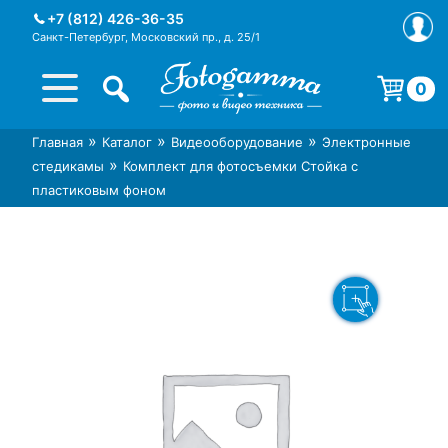
Skip
+7 (812) 426-36-35
to
Санкт-Петербург, Московский пр., д. 25/1
content
0
Корзина пуста.
»
»
»
Главная
Каталог
Видеооборудование
Электронные
Интернет-магазин фототехники
Магазин фотоаксессуаров foto-
»
стедикамы
Комплект для фотосъемки Стойка с
Foto-Gamma в СПб
gamma.ru
пластиковым фоном