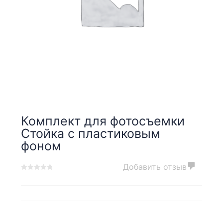
Комплект для фотосъемки
Стойка с пластиковым
фоном
Добавить отзыв
0
5
0
out
of
based
on
customer