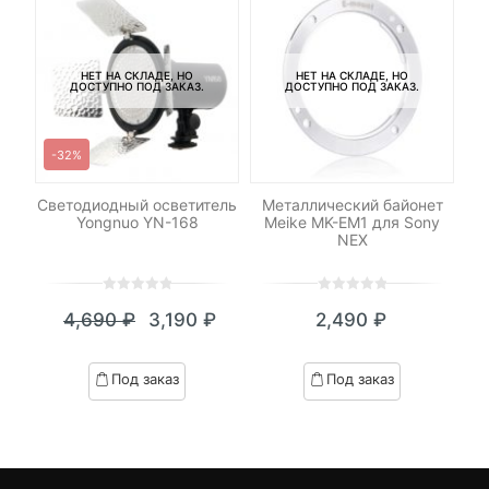
НЕТ НА СКЛАДЕ, НО
НЕТ НА СКЛАДЕ, НО
ДОСТУПНО ПОД ЗАКАЗ.
ДОСТУПНО ПОД ЗАКАЗ.
-32%
M42
Светодиодный осветитель
Металлический байонет
Yongnuo YN-168
Meike MK-EM1 для Sony
И
NEX
0
5
0
0
5
0
₽
4,690
₽
3,190
₽
2,490
₽
out
out
я
начальная
Текущая
Первоначальная
of
of
цена:
цена
based
based
Под заказ
Под заказ
on
on
.
вляла
3,190 ₽.
составляла
customer
customer
₽.
4,690 ₽.
ratings
ratings