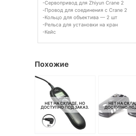
-Сервопривод для Zhiyun Crane 2
-Провод для соединения с Crane 2
-Кольцо для объектива — 2 шт
-Рельса для установки на кран
-Кейс
Похожие
СКЛАДЕ, НО
НЕТ НА СКЛАДЕ, НО
НЕТ НА СКЛА
ПОД ЗАКАЗ.
ДОСТУПНО ПОД ЗАКАЗ.
ДОСТУПНО ПОД