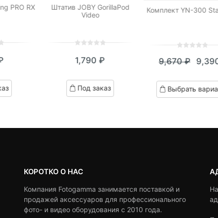
ing PRO RX
Штатив JOBY GorillaPod
Комплект YN-300 St
Video
0
5
0
0
5
0
₽
1,790
₽
9,670
₽
9,39
out
out
Теку
Пер
of
of
based
цена:
цен
based
каз
Под заказ
Выбрать вариа
on
on
9,390
сост
customer
customer
ratings
9,67
ratings
КОРОТКО О НАС
А
Компания Fotogamma занимается поставкой и
На
продажей аксессуаров для профессионального
ад
фото- и видео оборудования с 2010 года.