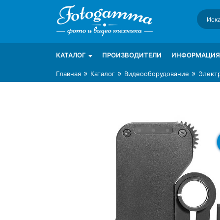
Skip
to
content
Интернет-магазин фототехники Foto-Ga
Магазин фотоаксессуаров foto-gamma.ru
КАТАЛОГ
ПРОИЗВОДИТЕЛИ
ИНФОРМАЦИЯ
»
»
»
Главная
Каталог
Видеооборудование
Элект