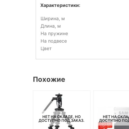
Характеристики:
Ширина, м
Длина, м
На пружине
На подвесе
Цвет
Похожие
НЕТ НА СКЛАДЕ, НО
НЕТ НА СКЛА
СКЛАДЕ, НО
ДОСТУПНО ПОД ЗАКАЗ.
ДОСТУПНО ПОД
ПОД ЗАКАЗ.