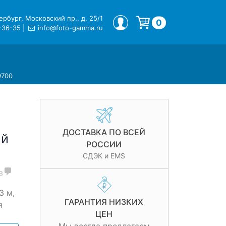
рбург, Московский пр., д. 25/1
МОЙ ПРОФИЛЬ
0
-36-35
|
info@foto-gamma.ru
Корзина пуста.
9700
ДОСТАВКА ПО ВСЕЙ
ый
РОССИИ
СДЭК и EMS
в
3 м,
ГАРАНТИЯ НИЗКИХ
я
ЦЕН