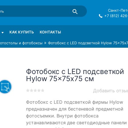
Санкт-Пете
+7 (812) 426
mma в СПб
КАК КУПИТЬ
КОНТАКТЫ
»
отостолы и фотобоксы
Фотобокс с LED подсветкой Hylow 75×75х
Фотобокс с LED подсветкой
Hylow 75×75х75 см
Добавить отзы
0
5
0
Фотобокс с LED подсветкой фирмы Hylow
out
of
предназначен для беcтеневой предметной
based
фотосъемки. Внутри фотобокса
on
устанавливаются две светодиодные панели
customer