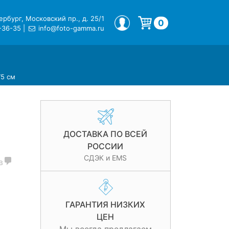
рбург, Московский пр., д. 25/1
МОЙ ПРОФИЛЬ
0
-36-35
|
info@foto-gamma.ru
Корзина пуста.
75 см
ДОСТАВКА ПО ВСЕЙ
РОССИИ
СДЭК и EMS
в
ГАРАНТИЯ НИЗКИХ
ЦЕН