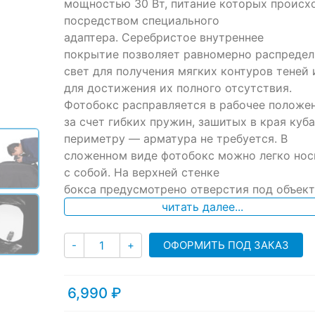
ratings
мощностью 30 Вт, питание которых происх
посредством специального
адаптера. Серебристое внутреннее
покрытие позволяет равномерно распредел
свет для получения мягких контуров теней 
для достижения их полного отсутствия.
Фотобокс расправляется в рабочее положе
за счет гибких пружин, зашитых в края куба
периметру — арматура не требуется. В
сложенном виде фотобокс можно легко нос
с собой. На верхней стенке
бокса предусмотрено отверстия под объект
читать далее...
Количество
ОФОРМИТЬ ПОД ЗАКАЗ
-
+
6,990
₽