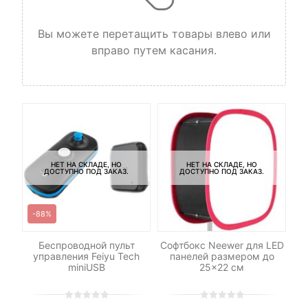
Вы можете перетащить товары влево или
вправо путем касания.
НЕТ НА СКЛАДЕ, НО
НЕТ НА СКЛАДЕ, НО
ДОСТУПНО ПОД ЗАКАЗ.
ДОСТУПНО ПОД ЗАКАЗ.
-88%
Беспроводной пульт
Софтбокс Neewer для LED
Ка
управления Feiyu Tech
панелей размером до
32
miniUSB
25×22 см
UH
0
5
0
0
5
0