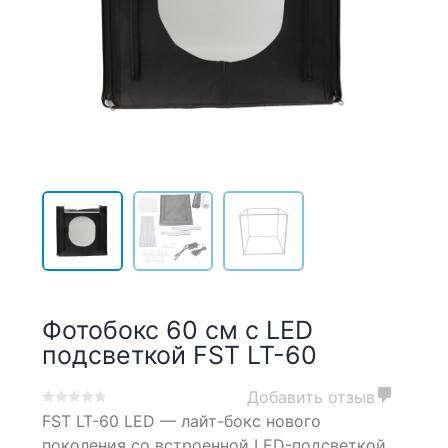
Фотобокс 60 см с LED
подсветкой FST LT-60
Добавить отзыв
0
5
0
FST LT-60 LED — лайт-бокс нового
out
поколения со встроенной LED-подсветкой.