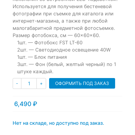
of
Используется для получения бестеневой
based
фотографии при съемке для каталога или
on
customer
интернет-магазина, а также при любой
ratings
малогабаритной предметной фотосъемке.
Размер фотобокса, см — 60×60×60.
1шт. — Фотобокс FST LT-60
2шт. — Светодиодное освещение 40W
1шт. — Блок питания
3шт. — Фон (белый, желтый черный) по 1
штуке каждый.
Количество
ОФОРМИТЬ ПОД ЗАКАЗ
-
+
6,490
₽
Нет на складе, но доступно под заказ.