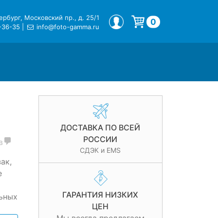
рбург, Московский пр., д. 25/1
МОЙ ПРОФИЛЬ
0
-36-35
|
info@foto-gamma.ru
Корзина пуста.
ДОСТАВКА ПО ВСЕЙ
РОССИИ
в
СДЭК и EMS
ак,
е
ГАРАНТИЯ НИЗКИХ
ьных
ЦЕН