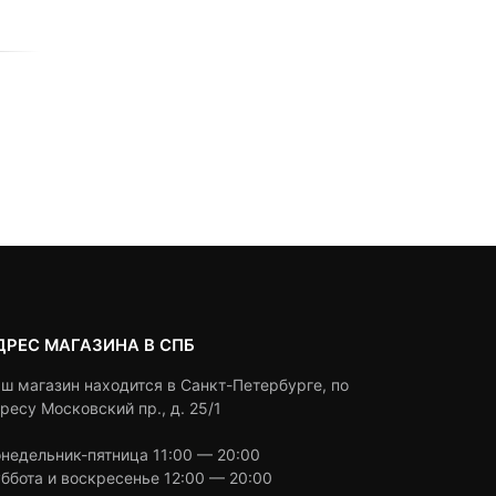
0
5
0
out
0
5
0
2,990
₽
of
1,790
₽
out
based
of
on
based
Под заказ
customer
Под заказ
on
ratings
customer
ratings
ДРЕС МАГАЗИНА В СПБ
ш магазин находится в Санкт-Петербурге, по
ресу Московский пр., д. 25/1
недельник-пятница 11:00 — 20:00
ббота и воскресенье 12:00 — 20:00