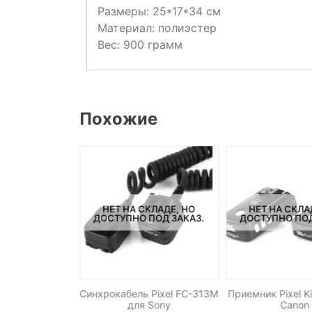
Размеры: 25*17*34 см
Материал: полиэстер
Вес: 900 грамм
Похожие
НАЛИЧИИ
НЕТ НА СКЛАДЕ, НО
НЕТ НА СКЛА
ДОСТУПНО ПОД ЗАКАЗ.
ДОСТУПНО ПОД
Pixel King PRO
Синхрокабель Pixel FC-313M
Приемник Pixel K
ikon
для Sony
Canon