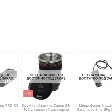
ДЕ, НО
НЕТ НА СКЛАДЕ, НО
НЕТ НА СКЛАДЕ, 
 ЗАКАЗ.
ДОСТУПНО ПОД ЗАКАЗ.
ДОСТУПНО ПОД ЗА
-11%
ing PRO RX
Кружка объектив Canon 24-
Микрофонный ада
105 c крышкой дозатором
Saramonic SmartRig I