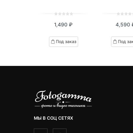
0
5
0
0
5
0
190
₽
1,490
₽
4,590
out
out
of
of
ed
based
based
д заказ
Под заказ
Под за
on
on
omer
customer
customer
ngs
ratings
ratings
МЫ В СОЦ СЕТЯХ