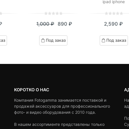
ipad iphone
0
5
0
0
5
0
₽
1,000
₽
890
₽
2,590
₽
out
out
Текущая
Первоначальная
of
of
цена:
цена
based
based
каз
Под заказ
Под заказ
on
on
890 ₽.
составляла
customer
customer
1,000 ₽.
ratings
ratings
КОРОТКО О НАС
А
Компания Fotogamma занимается поставкой и
На
продажей аксессуаров для профессионального
ад
фото- и видео оборудования с 2010 года.
По
В нашем ассортименте представлены только
Су