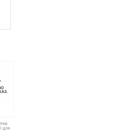
НЕТ НА СКЛАДЕ, НО
ДОСТУПНО ПОД ЗАКАЗ.
НО
НЕТ НА СКЛАДЕ, НО
КАЗ.
ДОСТУПНО ПОД ЗАКАЗ.
Pixel TC-252 UC1
Интервальный пульт Д
Olympus
птер
Штатив JOBY GorillaPod
I для
Video