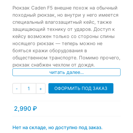
0
5
0
Рюкзак Caden F5 внешне похож на обычный
out
of
походный рюкзак, но внутри у него имеется
based
специальный влагозащитный кейс, также
on
защищающий технику от ударов. Доступ к
customer
ratings
кейсу возможен только со стороны спины
носящего рюкзак — теперь можно не
бояться кражи оборудования в
общественном транспорте. Помимо прочего,
рюкзак снабжен чехлом от дождя.
читать далее...
Количество
ОФОРМИТЬ ПОД ЗАКАЗ
-
+
2,990
₽
Нет на складе, но доступно под заказ.