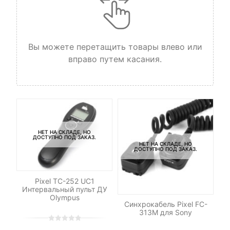
Вы можете перетащить товары влево или
вправо путем касания.
НЕТ НА СКЛАДЕ, НО
ДОСТУПНО ПОД ЗАКАЗ.
НЕТ НА СКЛАДЕ, НО
ДОСТУПНО ПОД ЗАКАЗ.
Pixel TC-252 UC1
Интервальный пульт ДУ
Olympus
ет
Синхрокабель Pixel FC-
П
ny
313M для Sony
0
5
0