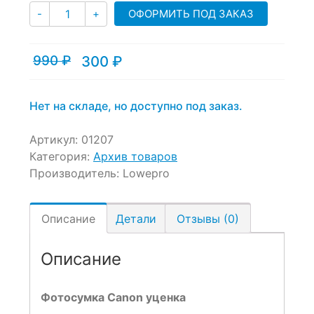
Количество
customer
ОФОРМИТЬ ПОД ЗАКАЗ
-
+
ratings
990
₽
300
₽
Текущая
Первоначальная
цена:
цена
300 ₽.
составляла
990 ₽.
Нет на складе, но доступно под заказ.
Артикул:
01207
Категория:
Архив товаров
Производитель:
Lowepro
Описание
Детали
Отзывы (0)
Описание
Фотосумка Canon уценка