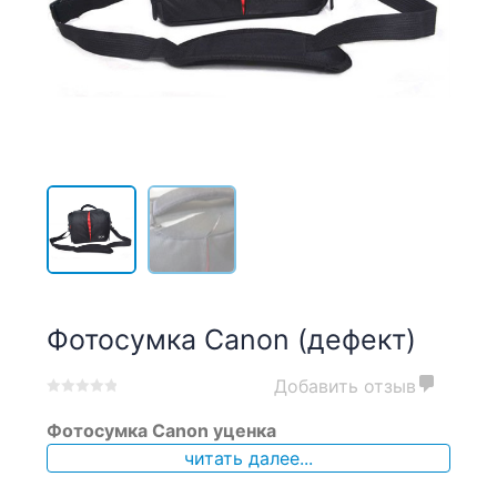
Фотосумка Canon (дефект)
Добавить отзыв
0
5
0
Фотосумка Canon уценка
out
of
читать далее...
based
on