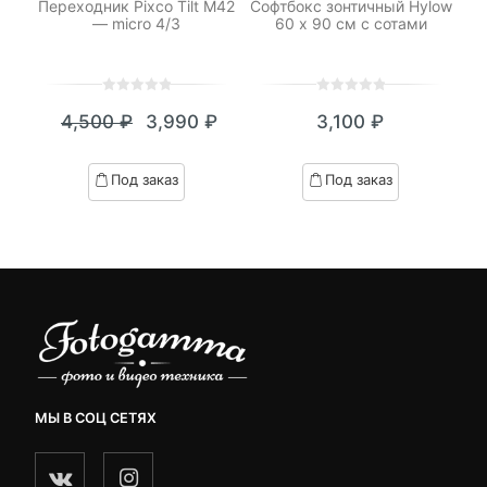
xel
Переходник Pixco Tilt M42
Софтбокс зонтичный Hylow
— micro 4/3
60 х 90 см с сотами
0
5
0
0
5
0
4,500
₽
3,990
₽
3,100
₽
out
out
Текущая
Первоначальная
of
of
цена:
цена
based
based
Под заказ
Под заказ
on
on
3,990 ₽.
составляла
customer
customer
4,500 ₽.
ratings
ratings
МЫ В СОЦ СЕТЯХ