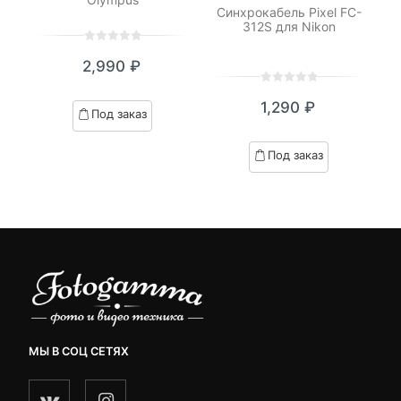
le
Синхрокабель Pixel FC-
312S для Nikon
И
0
5
0
2,990
₽
out
of
0
5
0
based
₽
1,290
₽
out
Под заказ
я
начальная
on
of
customer
based
Под заказ
ratings
on
₽.
вляла
customer
 ₽.
ratings
МЫ В СОЦ СЕТЯХ