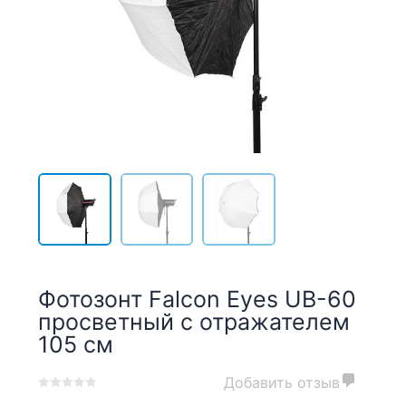
Фотозонт Falcon Eyes UB-60
просветный с отражателем
105 см
Добавить отзыв
0
5
0