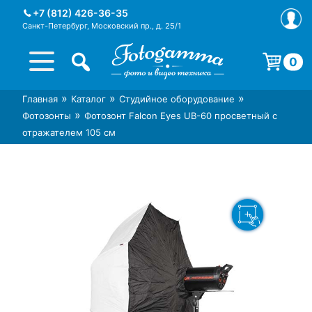
Skip
+7 (812) 426-36-35
to
Санкт-Петербург, Московский пр., д. 25/1
content
0
Корзина пуста.
»
»
»
Главная
Каталог
Студийное оборудование
Интернет-магазин фототехники
Магазин фотоаксессуаров foto-
»
Фотозонты
Фотозонт Falcon Eyes UB-60 просветный с
Foto-Gamma в СПб
gamma.ru
отражателем 105 см