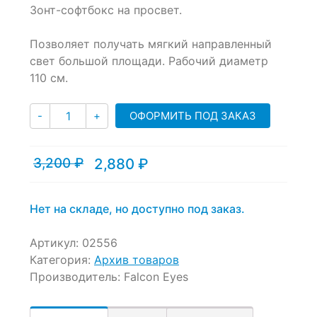
Зонт-софтбокс на просвет.
out
of
based
Позволяет получать мягкий направленный
on
свет большой площади. Рабочий диаметр
customer
ratings
110 см.
Количество
ОФОРМИТЬ ПОД ЗАКАЗ
-
+
3,200
₽
2,880
₽
Текущая
Первоначальная
цена:
цена
2,880 ₽.
составляла
3,200 ₽.
Нет на складе, но доступно под заказ.
Артикул:
02556
Категория:
Архив товаров
Производитель:
Falcon Eyes