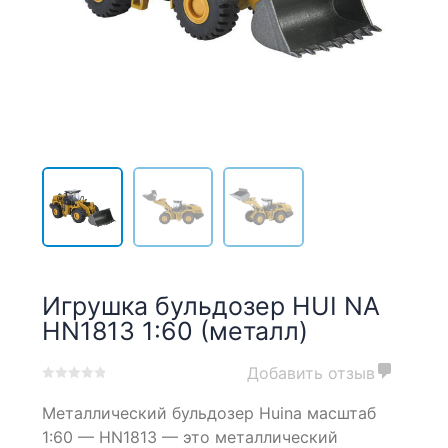
Игрушка бульдозер HUI NA
HN1813 1:60 (металл)
Добавить отзыв
0
5
0
Металлический бульдозер Huina масштаб
out
of
1:60 — HN1813
— это металлический
based