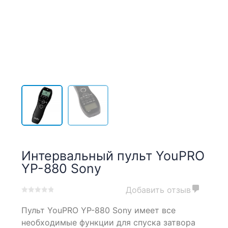
Интервальный пульт YouPRO
YP-880 Sony
Добавить отзыв
0
5
0
Пульт YouPRO YP-880 Sony имеет все
out
of
необходимые функции для спуска затвора
based