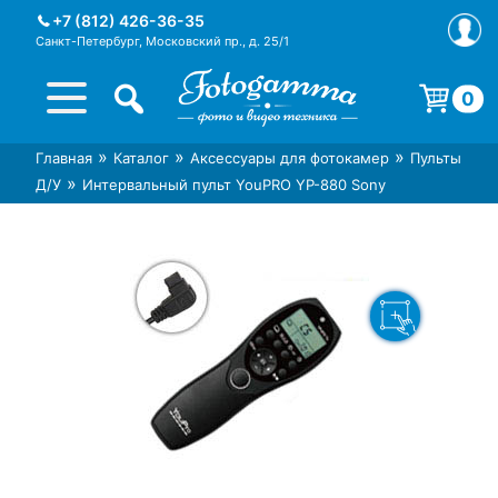
Skip
+7 (812) 426-36-35
to
Санкт-Петербург, Московский пр., д. 25/1
content
0
Корзина пуста.
»
»
»
Главная
Каталог
Аксессуары для фотокамер
Пульты
Интернет-магазин фототехники
Магазин фотоаксессуаров foto-
»
Д/У
Интервальный пульт YouPRO YP-880 Sony
Foto-Gamma в СПб
gamma.ru