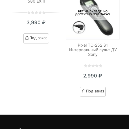
580 EX II
НЕТ НА СКЛАДЕ, НО
ДОСТУПНО ПОД ЗАКАЗ.
0
5
0
3,990
₽
out
of
based
Под заказ
on
-
Pixel TC-252 S1
М
customer
Интервальный пульт ДУ
M
ratings
Sony
0
5
0
2,990
₽
out
of
based
Под заказ
on
customer
ratings