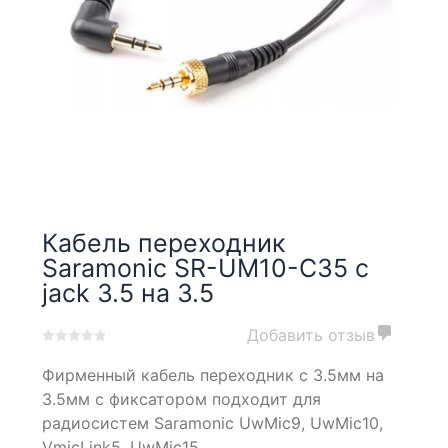
Кабель переходник
Saramonic SR-UM10-C35 с
jack 3.5 на 3.5
Добавить отзыв
0
5
0
Фирменный кабель переходник с 3.5мм на
out
of
3.5мм с фиксатором подходит для
based
радиосистем Saramonic UwMic9, UwMic10,
on
VmicLink5, UwMic15.
customer