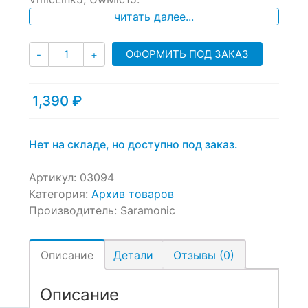
ratings
читать далее...
Количество
ОФОРМИТЬ ПОД ЗАКАЗ
-
+
1,390
₽
Нет на складе, но доступно под заказ.
Артикул:
03094
Категория:
Архив товаров
Производитель:
Saramonic
Описание
Детали
Отзывы (0)
Описание