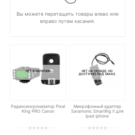
Вы можете перетащить товары влево или
вправо путем касания.
НЕТ В НАЛИЧИИ
НЕТ НА СКЛАДЕ, НО
ДОСТУПНО ПОД ЗАКАЗ.
C-
Радиосинхронизатор Pixel
Микрофонный адаптер
П
King PRO Canon
Saramonic SmartRig II для
ipad iphone
0
5
0
0
5
0