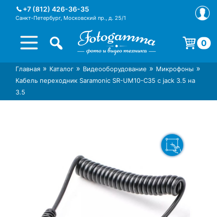
Skip
+7 (812) 426-36-35
to
Санкт-Петербург, Московский пр., д. 25/1
content
0
Корзина пуста.
»
»
»
»
Главная
Каталог
Видеооборудование
Микрофоны
Интернет-магазин фототехники
Магазин фотоаксессуаров foto-
Кабель переходник Saramonic SR-UM10-C35 с jack 3.5 на
Foto-Gamma в СПб
gamma.ru
3.5