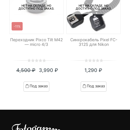
НЕТ НА СКЛАДЕ, НО
НЕТ НА СКЛАДЕ, НО
ДОСТУПНО ПОД ЗАКАЗ.
ДОСТУПНО ПОД ЗАКАЗ.
-11%
Переходник Pixco Tilt M42
Синхрокабель Pixel FC-
Ка
я
— micro 4/3
312S для Nikon
32
M8
UH
0
5
0
0
5
0
₽
4,500
₽
3,990
₽
1,290
₽
out
out
я
начальная
Текущая
Первоначальная
of
of
цена:
цена
based
based
Под заказ
Под заказ
on
on
.
вляла
3,990 ₽.
составляла
customer
customer
₽.
4,500 ₽.
ratings
ratings