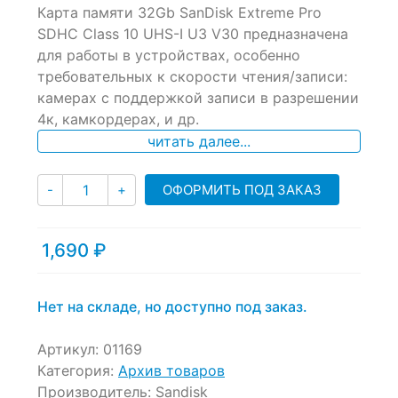
Карта памяти 32Gb SanDisk Extreme Pro
out
of
SDHC Class 10 UHS-I U3 V30 предназначена
based
для работы в устройствах, особенно
on
требовательных к скорости чтения/записи:
customer
ratings
камерах с поддержкой записи в разрешении
4к, камкордерах, и др.
читать далее...
Количество
ОФОРМИТЬ ПОД ЗАКАЗ
-
+
1,690
₽
Нет на складе, но доступно под заказ.
Артикул:
01169
Категория:
Архив товаров
Производитель:
Sandisk