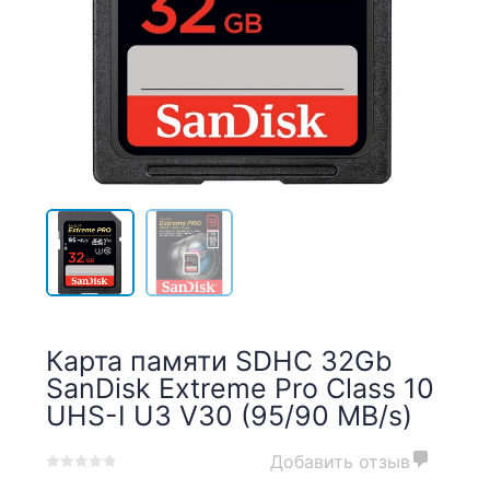
Карта памяти SDHC 32Gb
SanDisk Extreme Pro Class 10
UHS-I U3 V30 (95/90 MB/s)
Добавить отзыв
0
5
0