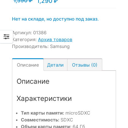
1,590
₽
1,290
₽
Текущая
Первоначальная
цена:
цена
1,290 ₽.
составляла
1,590 ₽.
Нет на складе, но доступно под заказ.
Артикул:
01386
Категория:
Архив товаров
Производитель:
Samsung
Описание
Детали
Отзывы (0)
Описание
Характеристики
Тип карты памяти:
microSDXC
Совместимость:
SDXC
Объем карты памяти:
64 Гб