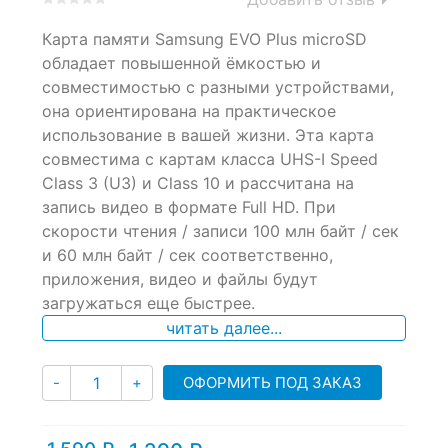
0
5
0
Карта памяти
Samsung EVO Plus
microSD
out
of
обладает повышенной ёмкостью и
based
совместимостью с разными устройствами,
on
она ориентирована на практическое
customer
ratings
использование в вашей жизни. Эта карта
совместима с картам класса UHS-I Speed
Class 3 (U3) и Class 10 и рассчитана на
запись видео в формате Full HD. При
скорости чтения / записи 100 млн байт / сек
и 60 млн байт / сек соответственно,
приложения, видео и файлы будут
загружаться еще быстрее.
читать далее...
Количество
ОФОРМИТЬ ПОД ЗАКАЗ
-
+