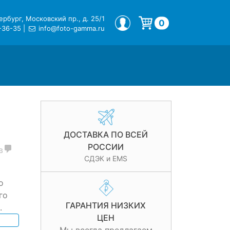
рбург, Московский пр., д. 25/1
МОЙ ПРОФИЛЬ
0
-36-35
|
info@foto-gamma.ru
Корзина пуста.
ДОСТАВКА ПО ВСЕЙ
РОССИИ
в
СДЭК и EMS
о
го
ГАРАНТИЯ НИЗКИХ
.
ЦЕН