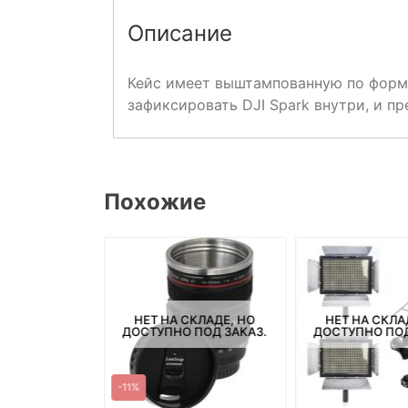
Описание
Кейс имеет выштампованную по форме
зафиксировать DJI Spark внутри, и п
Похожие
НЕТ НА СКЛАДЕ, НО
НЕТ НА СКЛА
СКЛАДЕ, НО
ДОСТУПНО ПОД ЗАКАЗ.
ДОСТУПНО ПОД
ПОД ЗАКАЗ.
-11%