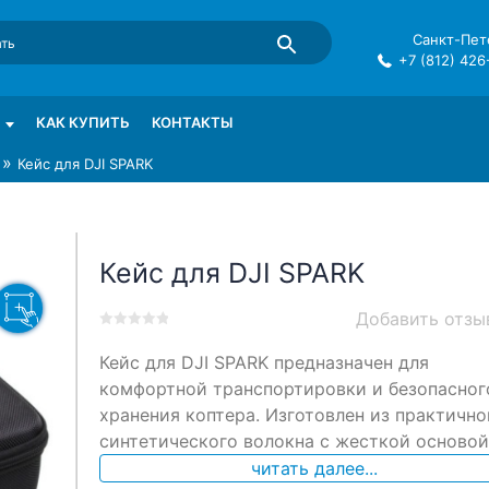
Санкт-Пете
+7 (812) 426
mma в СПб
КАК КУПИТЬ
КОНТАКТЫ
»
Кейс для DJI SPARK
Кейс для DJI SPARK
Добавить отзы
0
5
0
Кейс для DJI SPARK предназначен для
out
of
комфортной транспортировки и безопасног
based
хранения коптера. Изготовлен из практично
on
синтетического волокна с жесткой основой
customer
ratings
читать далее...