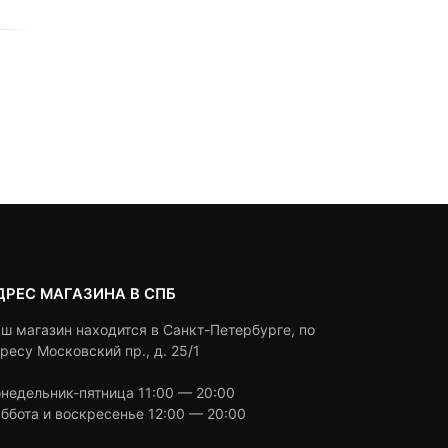
0
5
0
0
5
0
1,290
₽
2,990
₽
out
out
of
of
based
based
Под заказ
Под заказ
on
on
customer
customer
ratings
ratings
ДРЕС МАГАЗИНА В СПБ
ш магазин находится в Санкт-Петербурге, по
ресу Московский пр., д. 25/1
недельник-пятница 11:00 — 20:00
ббота и воскресенье 12:00 — 20:00