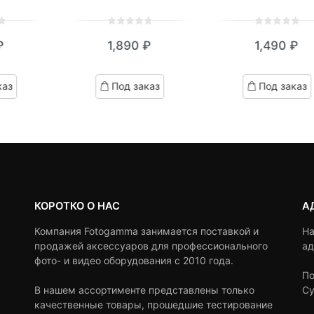
0
5
0
0
5
0
₽
1,890
₽
1,490
₽
out
out
of
of
based
based
каз
Под заказ
Под заказ
on
on
customer
customer
ratings
ratings
КОРОТКО О НАС
А
Компания Fotogamma занимается поставкой и
На
продажей аксессуаров для профессионального
ад
фото- и видео оборудования с 2010 года.
По
В нашем ассортименте представлены только
Су
качественные товары, прошедшие тестирование