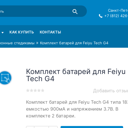
Санкт-Пете
+7 (812) 426
mma в СПб
КАК КУПИТЬ
КОНТАКТЫ
»
ронные стедикамы
Комплект батарей для Feiyu Tech G4
Комплект батарей для Feiyu
Tech G4
Добавить отзы
0
5
0
Комплект батарей для Feiyu Tech G4 типа 18
out
of
емкостью 900мА и напряжением 3.7В. В
based
комплекте 2 батареи.
on
customer