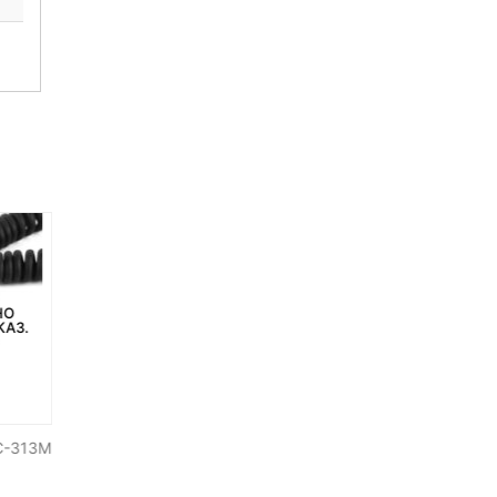
НО
НЕТ НА СКЛАДЕ, НО
НЕТ НА СКЛАДЕ, НО
КАЗ.
ДОСТУПНО ПОД ЗАКАЗ.
ДОСТУПНО ПОД ЗАКАЗ.
FC-313M
Синхрокабель Pixel FC-312S
Pixel TC-252 S1
для Nikon
Интервальный пульт Д
Sony