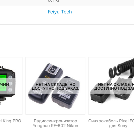
0.1 кг
Feiyu Tech
ИЧИИ
НЕТ НА СКЛАДЕ, НО
НЕТ НА СКЛАДЕ, 
ДОСТУПНО ПОД ЗАКАЗ.
ДОСТУПНО ПОД ЗА
l King PRO
Радиосинхронизатор
Синхрокабель Pixel 
Yongnuo RF-602 Nikon
для Sony