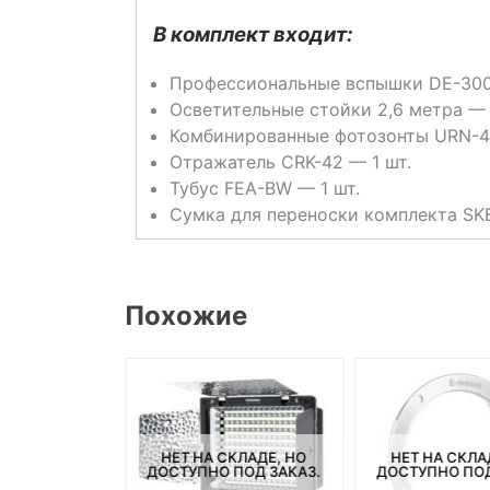
В комплект входит:
Профессиональные вспышки DE-300
Осветительные стойки 2,6 метра — 
Комбинированные фотозонты URN-4
Отражатель CRK-42 — 1 шт.
Тубус FEA-BW — 1 шт.
Сумка для переноски комплекта SKB
Похожие
НЕТ НА СКЛАДЕ, НО
НЕТ НА СКЛА
СКЛАДЕ, НО
ДОСТУПНО ПОД ЗАКАЗ.
ДОСТУПНО ПОД
ПОД ЗАКАЗ.