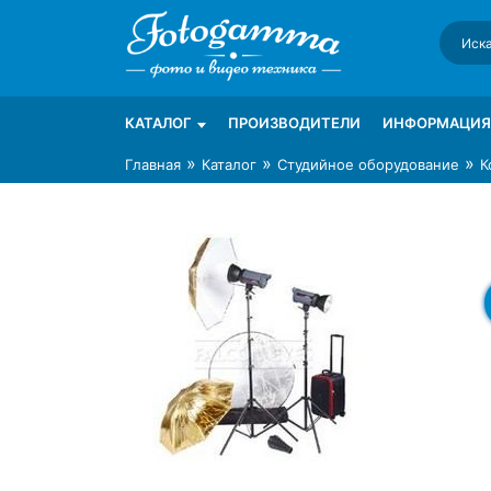
Skip
to
content
Интернет-магазин фототехники Foto-Ga
Магазин фотоаксессуаров foto-gamma.ru
КАТАЛОГ
ПРОИЗВОДИТЕЛИ
ИНФОРМАЦИЯ
»
»
»
Главная
Каталог
Студийное оборудование
К