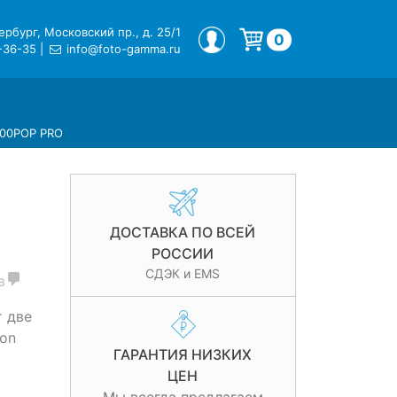
рбург, Московский пр., д. 25/1
МОЙ ПРОФИЛЬ
0
-36-35
|
info@foto-gamma.ru
Корзина пуста.
300POP PRO
ДОСТАВКА ПО ВСЕЙ
РОССИИ
СДЭК и EMS
в
 две
on
ГАРАНТИЯ НИЗКИХ
ЦЕН